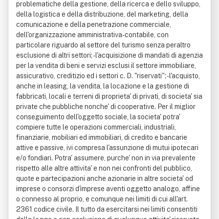
problematiche della gestione, della ricerca e dello sviluppo,
della logistica e della distribuzione, del marketing, della
comunicazione e della penetrazione commerciale,
dell'organizzazione amministrativa-contabile, con
particolare riguardo al settore del turismo senza peraltro
esclusione di altri settori; - l'acquisizione di mandati di agenzia
per la vendita di beni e servizi esclusi il settore immobiliare,
assicurativo, creditizio ed i settori c. D. "riservati"; - l'acquisto,
anche in leasing, la vendita, la locazione e la gestione di
fabbricati, locali e terreni di proprieta' di privati, di societa' sia
private che pubbliche nonche' di cooperative. Per il miglior
conseguimento dell'oggetto sociale, la societa' potra'
compiere tutte le operazioni commerciali, industriali,
finanziarie, mobiliari ed immobiliari, di credito e bancarie
attive e passive, ivi compresa l'assunzione di mutui ipotecari
e/o fondiari. Potra' assumere, purche' non in via prevalente
rispetto alle altre attivita' e non nei confronti del pubblico,
quote e partecipazioni anche azionarie in altre societa' od
imprese o consorzi d'imprese aventi oggetto analogo, affine
o connesso al proprio, e comunque nei limiti di cui all'art.
2361 codice civile. Il tutto da esercitarsi nei limiti consentiti