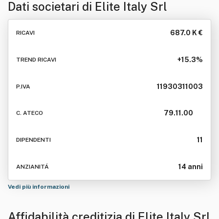
Dati societari di
Elite Italy Srl
687.0 K €
RICAVI
+15.3%
TREND RICAVI
11930311003
P.IVA
79.11.00
C. ATECO
11
DIPENDENTI
14 anni
ANZIANITÁ
Vedi più informazioni
Affidabilità creditizia di
Elite Italy Srl