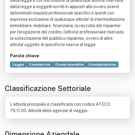
dalla legge e con esclusione di qualunque attivita' riservata
dalla legge a soggetti iscritti in appositi albi ovvero aventi
determinati requisiti professionali specifici e quindi con
espressa esclusione di qualunque attivita' di intermediazione
immobiliare, mobiliare, finanziaria, la raccolta del risparmio
per l'erogazione del credito, l'attivita' professionale riservata,
la sollecitazione del pubblico risparmio, ovvero di altre
attivita' oggetto di specifiche riserve di legge.
Parole chiave
Legge
Commercio
Compravendita
Comunicazione
Distribuzione commerciale
Logistica
Marketing
Ordine professionale
Ricerca e sviluppo
Servizio
Classificazione Settoriale
Settore primario
Suolo
L'attività principale è classificata con codice ATECO
79.11.00: Attività delle agenzie di viaggio.
Dimensione Aziendale