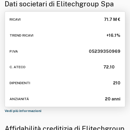
Dati societari di
Elitechgroup Spa
71.7 M €
RICAVI
+16.1%
TREND RICAVI
05239350969
P.IVA
72.10
C. ATECO
210
DIPENDENTI
20 anni
ANZIANITÁ
Vedi più informazioni
Affidabilità creditizia di
Elitechgroup