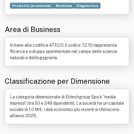
Prodotto (economia)
Medicina
Diagnostica
Commercio
Italia
Servizio
Legge
Bene immobile
Chimica clinica
Contratto
Manutenzione
Produzione
Area di Business
Ricerca scientifica
Salute
In base alla codifica ATECO, il codice 72.10 rappresenta:
Ricerca e sviluppo sperimentale nel campo delle scienze
naturali e dell'ingegneria.
Classificazione per Dimensione
La categoria dimensionale di Elitechgroup Spa è "media
impresa" (tra 50 e 249 dipendenti). La società ha un capitale
sociale di 1.0 M €. I dati economici più recenti si riferiscono
all'anno 2025.