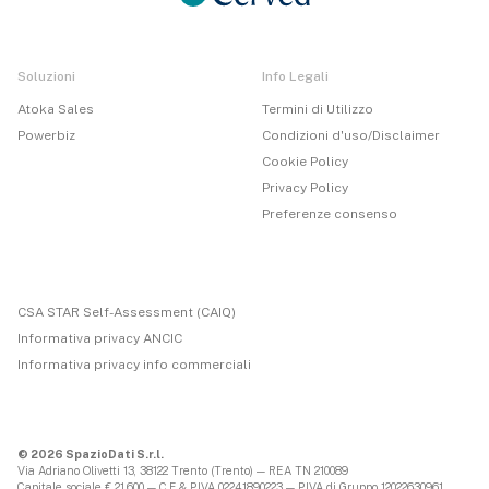
Soluzioni
Info Legali
Atoka Sales
Termini di Utilizzo
Powerbiz
Condizioni d'uso/Disclaimer
Cookie Policy
Privacy Policy
Preferenze consenso
CSA STAR Self-Assessment (CAIQ)
Informativa privacy ANCIC
Informativa privacy info commerciali
© 2026 SpazioDati S.r.l.
Via Adriano Olivetti 13, 38122 Trento (Trento) — REA TN 210089
Capitale sociale € 21.600 — C.F & P.IVA 02241890223 — P.IVA di Gruppo 12022630961