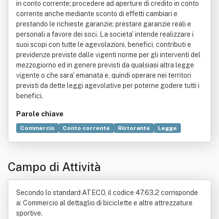
in conto corrente; procedere ad aperture di credito in conto
corrente anche mediante sconto di effetti cambiari e
prestando le richieste garanzie; prestare garanzie reali e
personali a favore dei soci. La societa' intende realizzare i
suoi scopi con tutte le agevolazioni, benefici, contributi e
previdenze previste dalle vigenti norme per gli interventi del
mezzogiorno ed in genere previsti da qualsiasi altra legge
vigente o che sara' emanata e, quindi operare nei territori
previsti da dette leggi agevolative per poterne godere tutti i
benefici.
Parole chiave
Commercio
Conto corrente
Ristorante
Legge
Distribuzione commerciale
Appalto
Arredamento
Bene immobile
Casa
Edilizia
Industria alimentare
Campo di Attività
Prodotto (economia)
Strada
Secondo lo standard ATECO, il codice 47.63.2 corrisponde
a: Commercio al dettaglio di biciclette e altre attrezzature
sportive.