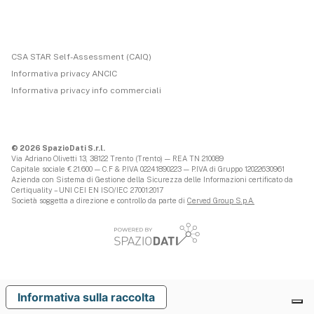
CSA STAR Self-Assessment (CAIQ)
Informativa privacy ANCIC
Informativa privacy info commerciali
© 2026 SpazioDati S.r.l.
Via Adriano Olivetti 13, 38122 Trento (Trento) — REA TN 210089
Capitale sociale € 21.600 — C.F & P.IVA 02241890223 — P.IVA di Gruppo 12022630961
Azienda con Sistema di Gestione della Sicurezza delle Informazioni certificato da
Certiquality – UNI CEI EN ISO/IEC 27001:2017
Società soggetta a direzione e controllo da parte di
Cerved Group S.p.A.
Informativa sulla raccolta