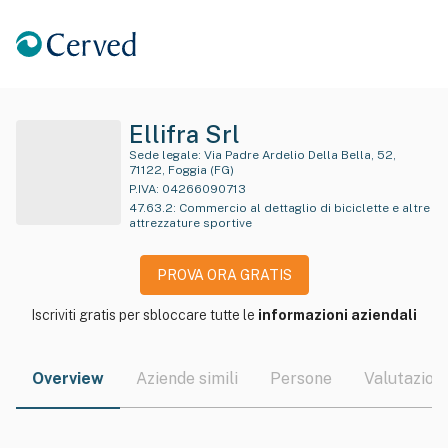
Ellifra Srl
Sede legale:
Via Padre Ardelio Della Bella, 52,
71122, Foggia (FG)
P.IVA:
04266090713
47.63.2
:
Commercio al dettaglio di biciclette e altre
attrezzature sportive
PROVA ORA GRATIS
Iscriviti gratis per sbloccare tutte le
informazioni aziendali
Overview
Aziende simili
Persone
Valutazioni