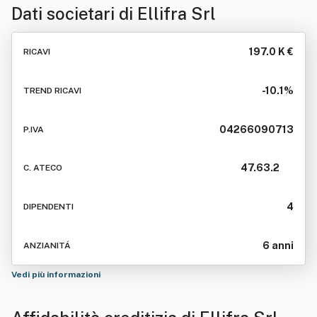
Dati societari di
Ellifra Srl
197.0 K €
RICAVI
-10.1%
TREND RICAVI
04266090713
P.IVA
47.63.2
C. ATECO
4
DIPENDENTI
6 anni
ANZIANITÁ
Vedi più informazioni