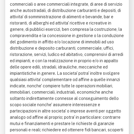
commerciali o aree commerciali integrate, di aree di servizio
anche autostradali, di distribuzione carburanti e depositi, di
attivita' di somministrazione di alimenti e bevande, bar e
ristoranti, di alberghi ed attivita' ricettive e ricreative in
genere, di pubblici esercizi, ben compresa la costruzione, la
compravendita e la concessione in gestione o la conduzione
del godimento in affitto e/o locazione di immobili ad uso
distribuzione e deposito carburanti, commerciale, uffici,
ristorazione, servizi, ludico ed abitativo, comprensivi di arredi
ed impianti, e con la realizzazione in proprio e/o in appalto
delle opere edili, stradali, idrauliche, meccaniche ed
impiantistiche in genere. La societa' potra' inoltre svolgere
qualsiasi attivita' complementare od affine a quelle innanzi
indicate, nonche' compiere tutte le operazioni mobiliari,
immobiliari, commerciali, industriali, economiche anche
soltanto indirettamente connesse al conseguimento dello
scopo sociale nonche' assumere interessenze e
partecipazioni in altre societa' o imprese aventi per oggetto
analogo od affine al proprio; potra' in particolare: contrarre
mutui e finanziamenti e prestare le richieste di garanzie
personali e reali; richiedere ed ottenere fidi bancari, scoperti