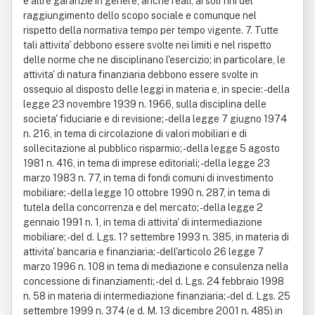
e altre garanzie in genere, anche reali, ai soli fini del
raggiungimento dello scopo sociale e comunque nel
rispetto della normativa tempo per tempo vigente. 7. Tutte
tali attivita' debbono essere svolte nei limiti e nel rispetto
delle norme che ne disciplinano l'esercizio; in particolare, le
attivita' di natura finanziaria debbono essere svolte in
ossequio al disposto delle leggi in materia e, in specie: - della
legge 23 novembre 1939 n. 1966, sulla disciplina delle
societa' fiduciarie e di revisione; - della legge 7 giugno 1974
n. 216, in tema di circolazione di valori mobiliari e di
sollecitazione al pubblico risparmio; - della legge 5 agosto
1981 n. 416, in tema di imprese editoriali; - della legge 23
marzo 1983 n. 77, in tema di fondi comuni di investimento
mobiliare; - della legge 10 ottobre 1990 n. 287, in tema di
tutela della concorrenza e del mercato; - della legge 2
gennaio 1991 n. 1, in tema di attivita' di intermediazione
mobiliare; - del d. Lgs. 1? settembre 1993 n. 385, in materia di
attivita' bancaria e finanziaria; - dell'articolo 26 legge 7
marzo 1996 n. 108 in tema di mediazione e consulenza nella
concessione di finanziamenti; - del d. Lgs. 24 febbraio 1998
n. 58 in materia di intermediazione finanziaria; - del d. Lgs. 25
settembre 1999 n. 374 (e d. M. 13 dicembre 2001 n. 485) in