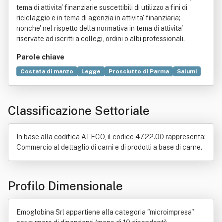
tema di attivita' finanziarie suscettibili di utilizzo a fini di
riciclaggio e in tema di agenzia in attivita' finanziaria;
nonche' nel rispetto della normativa in tema di attivita'
riservate ad iscritti a collegi, ordini o albi professionali.
Parole chiave
Costata di manzo
Legge
Prosciutto di Parma
Salumi
Salame di Felino
Coppa
Ricerca di mercato
Allevamento intensivo
Commercio
Norma giuridica
Classificazione Settoriale
Pancetta
Additivo alimentare
Carne
Fiocchetto
Alienazione (diritto)
Alimento
Allevamento
Essere
Giurisdizione amministrativa
Locazione
Natura
In base alla codifica ATECO, il codice 47.22.00 rappresenta:
Società fiduciaria
Vendita al dettaglio
Commercio al dettaglio di carni e di prodotti a base di carne.
Profilo Dimensionale
Emoglobina Srl appartiene alla categoria "microimpresa"