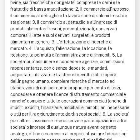
ovine, sia fresche che congelate, comprese le carni e le
frattaglie di bassa macellazione; 2. Il commercio all'ingrosso,
il commercio al dettaglio e la lavorazione di salumi freschi e
stagionati; 3. Il commercio al dettaglio e all'ingrosso di
prodotti alimentari freschi, preconfezionati, conservati
compresi il latte e suoi derivati, surgelati, e prodotti
alimentari in genere; 3. L'effettuazione di ricerche di
mercato. 4. L'acquisto, l'alienazione, la locazione, la
gestione, la permuta e l'amministrazione di immobili. 5. La
societa' puo' assumere e concedere agenzie, commissioni,
rappresentanze, con o senza deposito, e mandati,
acquistare, utilizzare e trasferire brevetti e altre opere
dell'ingegno umano, compiere ricerche di mercato ed
elaborazioni di dati per conto proprio e per conto di terzi,
concedere e ottenere licenze di sfruttamento commerciale
nonche' compiere tutte le operazioni commerciali (anche di
import - export), finanziarie, mobiliari e immobiliari, necessarie
o utili per il raggiungimento degli scopi sociali. 6. La societa'
puo' altresi' assumere interessenze e partecipazioni in altre
societa' o imprese di qualunque natura aventi oggetto
analogo, affine o connesso al proprio, rilasciare fideiussioni