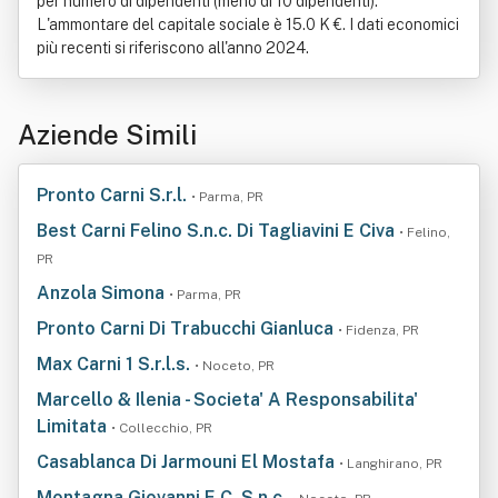
per numero di dipendenti (meno di 10 dipendenti).
L'ammontare del capitale sociale è 15.0 K €. I dati economici
più recenti si riferiscono all'anno 2024.
Aziende Simili
Pronto Carni S.r.l.
• Parma, PR
Best Carni Felino S.n.c. Di Tagliavini E Civa
• Felino,
PR
Anzola Simona
• Parma, PR
Pronto Carni Di Trabucchi Gianluca
• Fidenza, PR
Max Carni 1 S.r.l.s.
• Noceto, PR
Marcello & Ilenia - Societa' A Responsabilita'
Limitata
• Collecchio, PR
Casablanca Di Jarmouni El Mostafa
• Langhirano, PR
Montagna Giovanni E C. S.n.c.