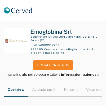
Emoglobina Srl
Sede legale:
Strada Luigi Carlo Farini, 35/E, 43121,
Parma (PR)
P.IVA:
02589640347
47.22.00
:
Commercio al dettaglio di carni e di
prodotti a base di carne
PROVA ORA GRATIS
Iscriviti gratis per sbloccare tutte le
informazioni aziendali
Overview
Aziende simili
Persone
Valutazioni