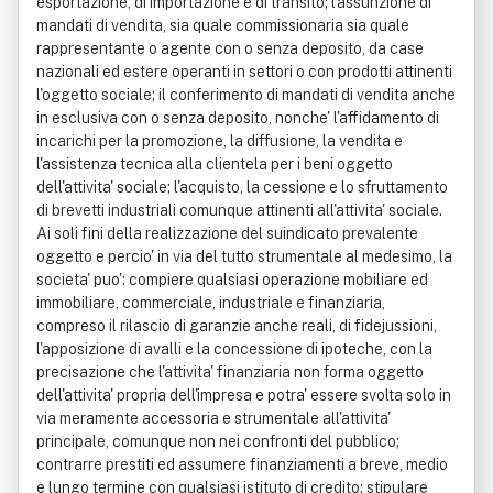
esportazione, di importazione e di transito; l'assunzione di
mandati di vendita, sia quale commissionaria sia quale
rappresentante o agente con o senza deposito, da case
nazionali ed estere operanti in settori o con prodotti attinenti
l'oggetto sociale; il conferimento di mandati di vendita anche
in esclusiva con o senza deposito, nonche' l'affidamento di
incarichi per la promozione, la diffusione, la vendita e
l'assistenza tecnica alla clientela per i beni oggetto
dell'attivita' sociale; l'acquisto, la cessione e lo sfruttamento
di brevetti industriali comunque attinenti all'attivita' sociale.
Ai soli fini della realizzazione del suindicato prevalente
oggetto e percio' in via del tutto strumentale al medesimo, la
societa' puo': compiere qualsiasi operazione mobiliare ed
immobiliare, commerciale, industriale e finanziaria,
compreso il rilascio di garanzie anche reali, di fidejussioni,
l'apposizione di avalli e la concessione di ipoteche, con la
precisazione che l'attivita' finanziaria non forma oggetto
dell'attivita' propria dell'impresa e potra' essere svolta solo in
via meramente accessoria e strumentale all'attivita'
principale, comunque non nei confronti del pubblico;
contrarre prestiti ed assumere finanziamenti a breve, medio
e lungo termine con qualsiasi istituto di credito; stipulare