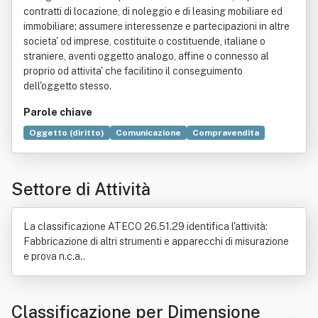
contratti di locazione, di noleggio e di leasing mobiliare ed
immobiliare; assumere interessenze e partecipazioni in altre
societa' od imprese, costituite o costituende, italiane o
straniere, aventi oggetto analogo, affine o connesso al
proprio od attivita' che facilitino il conseguimento
dell'oggetto stesso.
Parole chiave
Oggetto (diritto)
Comunicazione
Compravendita
Misurazione
Produzione
Industria
Commercio
Chimica
Componente elettronico
Grandezza fisica
Settore di Attività
Temperatura
La classificazione ATECO 26.51.29 identifica l'attività:
Fabbricazione di altri strumenti e apparecchi di misurazione
e prova n.c.a..
Classificazione per Dimensione