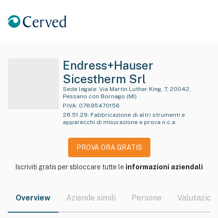
Endress+Hauser
Sicestherm Srl
Sede legale:
Via Martin Luther King, 7, 20042,
Pessano con Bornago (MI)
P.IVA:
07895470156
26.51.29
:
Fabbricazione di altri strumenti e
apparecchi di misurazione e prova n.c.a.
PROVA ORA GRATIS
Iscriviti gratis per sbloccare tutte le
informazioni aziendali
Overview
Aziende simili
Persone
Valutazioni