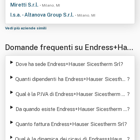
Miretti S.r.l.
• Milano, MI
I.s.a. - Altanova Group S.r.l.
• Milano, MI
Vedi più aziende simili
Domande frequenti su Endress+Hau
ser Sicestherm Srl
Dove ha sede Endress+Hauser Sicestherm Srl
?
Quanti dipendenti ha Endress+Hauser Sicesther
?
m Srl
Qual è la P.IVA di Endress+Hauser Sicestherm Sr
?
l
Da quando esiste Endress+Hauser Sicestherm S
?
rl
Quanto fattura Endress+Hauser Sicestherm Srl
?
Qual è la dinamica dei ricavi di Endress+Hauser
?