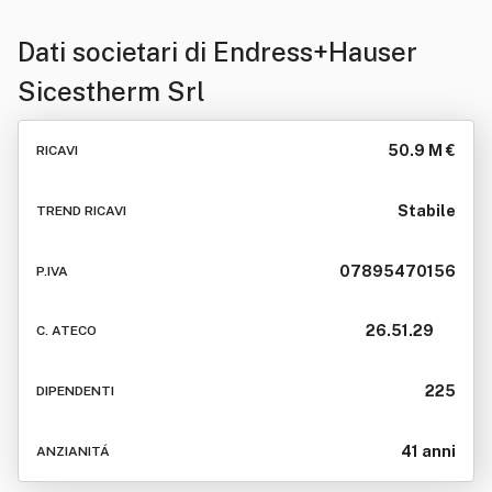
Dati societari di
Endress+Hauser
Sicestherm Srl
50.9 M €
RICAVI
Stabile
TREND RICAVI
07895470156
P.IVA
26.51.29
C. ATECO
225
DIPENDENTI
41 anni
ANZIANITÁ