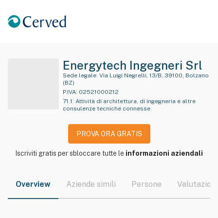
Energytech Ingegneri Srl
Sede legale:
Via Luigi Negrelli, 13/B, 39100, Bolzano
(BZ)
P.IVA:
02521000212
71.1
:
Attività di architettura, di ingegneria e altre
consulenze tecniche connesse
PROVA ORA GRATIS
Iscriviti gratis per sbloccare tutte le
informazioni aziendali
Overview
Aziende simili
Persone
Valutazioni