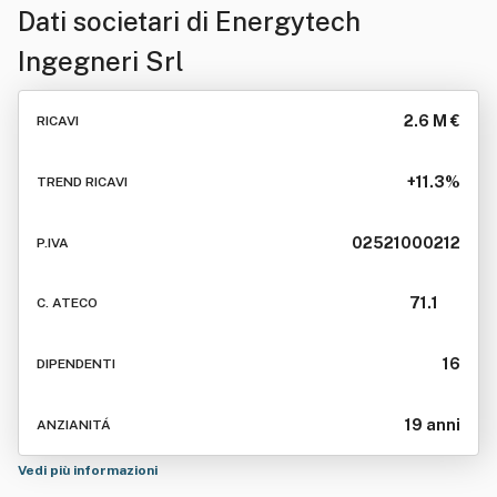
Dati societari di
Energytech
Ingegneri Srl
2.6 M €
RICAVI
+11.3%
TREND RICAVI
02521000212
P.IVA
71.1
C. ATECO
16
DIPENDENTI
19 anni
ANZIANITÁ
Vedi più informazioni