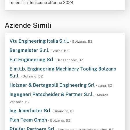
recenti si riferiscono all'anno 2024.
Aziende Simili
Vtu Engineering Italia S.r.l.
• Bolzano, BZ
Bergmeister S.r.l.
• Varna, BZ
Eut Engineering Srl
• Bressanone, BZ
E.m.t.b. Engineering Machinery Tooling Bolzano
S.r.l.
• Bolzano, BZ
Holzner & Bertagnolli Engineering Srl
• Lana, BZ
Ingegneri Patscheider & Partner S.r.l.
• Malles
Venosta, BZ
Ing. Innerhofer Srl
• Silandro, BZ
Plan Team Gmbh
• Bolzano, BZ
Pfeifer Partners Srl
• Appiano sulla strada del vino, BZ