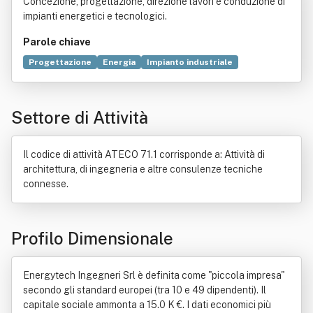
Concezione, progettazione, direzione lavori e conduzione di
impianti energetici e tecnologici.
Parole chiave
Progettazione
Energia
Impianto industriale
Tecnologia
Management
Budget
Commercio
Innovazione
Economia
Impatto ambientale
Industria
Settore di Attività
Italia
Legge
Ricerca scientifica
Il codice di attività ATECO 71.1 corrisponde a: Attività di
architettura, di ingegneria e altre consulenze tecniche
connesse.
Profilo Dimensionale
Energytech Ingegneri Srl è definita come "piccola impresa"
secondo gli standard europei (tra 10 e 49 dipendenti). Il
capitale sociale ammonta a 15.0 K €. I dati economici più