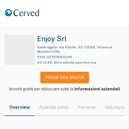
Enjoy Srl
Sede legale:
Via Pianfei, 33, 12089, Villanova
Mondovì (CN)
P.IVA:
03753580046
93.19.99
:
Altre attività sportive nca
PROVA ORA GRATIS
Iscriviti gratis per sbloccare tutte le
informazioni aziendali
Overview
Aziende simili
Persone
Valutazioni