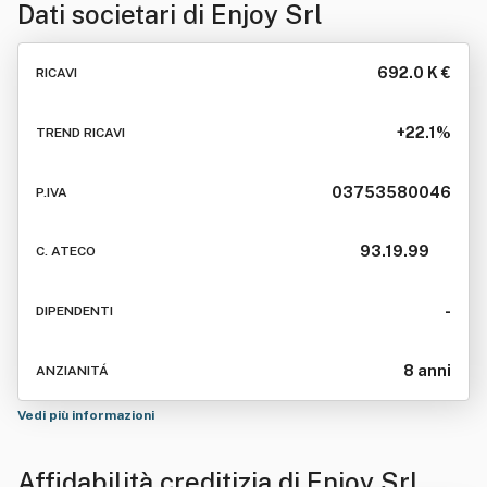
Dati societari di
Enjoy Srl
692.0 K €
RICAVI
+22.1%
TREND RICAVI
03753580046
P.IVA
93.19.99
C. ATECO
-
DIPENDENTI
8 anni
ANZIANITÁ
Vedi più informazioni
Affidabilità creditizia di
Enjoy Srl