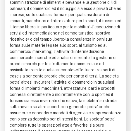
somministrazione di alimenti e bevande e la gestione di lidi
balneari;- il commercio ed il noleggio sia esso a privati che ad
imprese, sotto qualsiasi forma e per qualsiasi durata di
impianti, macchinari ed attrezzature per lo sport, il turismo ed
il tempo libero, in particolare per la mobilita';- l' esecuzione di
servizi ed intermediazione nel campo turistico, sportivo
ricettivo e/ o del tempo libero;- la consulenza in ogni sua
forma sulle materie legate allo sport, al turismo ed al
commercio/ marketing;- l' attivita' di intermediazione
commerciale, ricerche ed analisi di mercato; la gestione di
brand o marchi per lo sfruttamento commerciale od
assimilato tramite qualsiasi canale;- effettuare trasporti di
cose sia per conto proprio che per conto di terzi. La societa'
potra' altresi' svolgere l' attivita' di commercio in qualsiasi
forma di impianti, macchinari, attrezzature, parti e prodotti
connessi direttamente o indirettamente con lo sport ed il
turismo sia esso invernale che estivo, la mobilita' su strada,
sulla neve o su altre superfici in generale, potra' anche
assumere e concedere mandati di agenzia e rappresentanza
con o senza deposito per gli stessi beni. La societa' potra'
compiere tutte le operazioni atte a favorire, sia pure