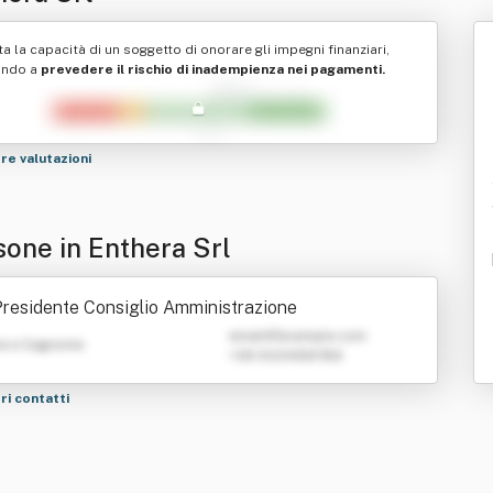
ta la capacità di un soggetto di onorare gli impegni finanziari,
ando a
prevedere il rischio di inadempienza nei pagamenti.
tre valutazioni
sone in Enthera Srl
residente Consiglio Amministrazione
emailATexample.com
e e Cognome
+39 0123456789
tri contatti