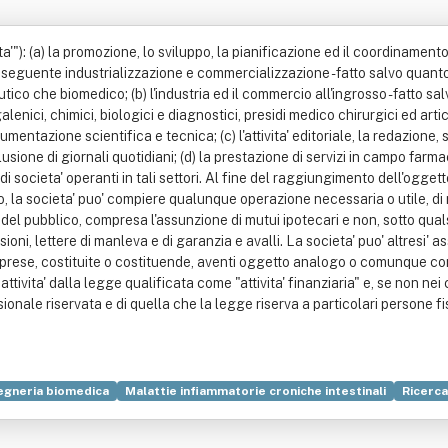
'"): (a) la promozione, lo sviluppo, la pianificazione ed il coordinamento d
eguente industrializzazione e commercializzazione - fatto salvo quanto 
ico che biomedico; (b) l'industria ed il commercio all'ingrosso - fatto sal
lenici, chimici, biologici e diagnostici, presidi medico chirurgici ed artico
entazione scientifica e tecnica; (c) l'attivita' editoriale, la redazione,
usione di giornali quotidiani; (d) la prestazione di servizi in campo farm
 di societa' operanti in tali settori. Al fine del raggiungimento dell'ogge
 la societa' puo' compiere qualunque operazione necessaria o utile, di 
 del pubblico, compresa l'assunzione di mutui ipotecari e non, sotto qualsia
ssioni, lettere di manleva e di garanzia e avalli. La societa' puo' altresi
imprese, costituite o costituende, aventi oggetto analogo o comunque co
attivita' dalla legge qualificata come "attivita' finanziaria" e, se non ne
ssionale riservata e di quella che la legge riserva a particolari persone f
egneria biomedica
Malattie infiammatorie croniche intestinali
Ricerca
)
Pianta medicinale
Produzione
Scienza
Stampa
Tecnologia