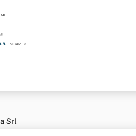
 MI
MI
p.a.
• Milano, MI
a Srl