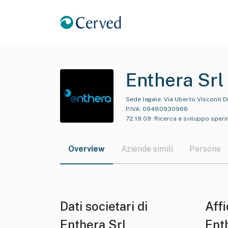
Enthera Srl
Sede legale:
Via Uberto Visconti D
P.IVA:
09480930966
72.19.09
:
Ricerca e sviluppo sperim
Overview
Aziende simili
Persone
Dati societari di
Affi
Enthera Srl
Ent