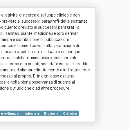
i attivita' di ricerca e sviluppo clinico e non
previsto ai successivi paragrafi - delle sostanze
vo quanto previsto ai successivi paragrafi - di
li sanitari, piante, medicinali e loro derivati,
 stampa e distribuzione di pubblicazioni
aceutico e biomedico volti alla valutazione di
tto sociale e, solo in via residuale e comunque
natura mobiliare, immobiliare, commerciale,
si forma con privati, societa' e istituti di credito,
' assumere ed alienare direttamente o indirettamente
nnesso al proprio. E' in ogni caso escluso
i casi e nella piena osservanza di quanto al
isiche o giuridiche o ad altre procedure
 e sviluppo
Industria
Biologia
Chimica