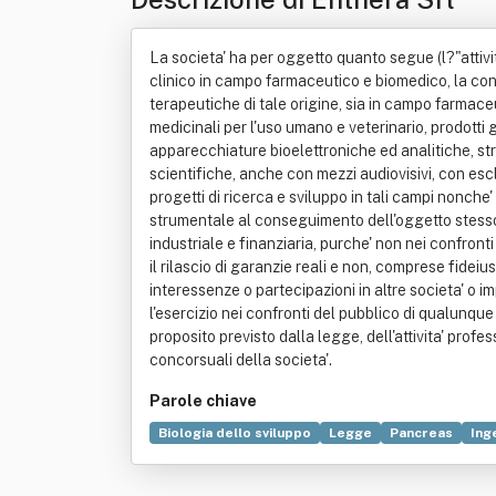
La societa' ha per oggetto quanto segue (l?"attivita
clinico in campo farmaceutico e biomedico, la cons
terapeutiche di tale origine, sia in campo farmaceut
medicinali per l'uso umano e veterinario, prodotti ga
apparecchiature bioelettroniche ed analitiche, strum
scientifiche, anche con mezzi audiovisivi, con escl
progetti di ricerca e sviluppo in tali campi nonche'
strumentale al conseguimento dell'oggetto stesso,
industriale e finanziaria, purche' non nei confronti
il rilascio di garanzie reali e non, comprese fideiu
interessenze o partecipazioni in altre societa' o 
l'esercizio nei confronti del pubblico di qualunque 
proposito previsto dalla legge, dell'attivita' profe
concorsuali della societa'.
Parole chiave
Biologia dello sviluppo
Legge
Pancreas
Ing
Galeno
Medicina veterinaria
Oggetto (diritto