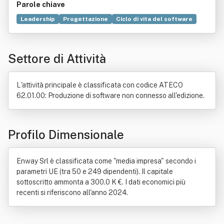
Parole chiave
Leadership
Progettazione
Ciclo di vita del software
Dati
Tecnologia
Robotica
Software
Servizio
Applicazione (informatica)
Sicurezza informatica
Patch
Settore di Attività
Automazione
Cifratura
Informatica
Legge
Multimedialità
Organizzazione
L'attività principale è classificata con codice ATECO
62.01.00: Produzione di software non connesso all'edizione.
Profilo Dimensionale
Enway Srl è classificata come "media impresa" secondo i
parametri UE (tra 50 e 249 dipendenti). Il capitale
sottoscritto ammonta a 300.0 K €. I dati economici più
recenti si riferiscono all'anno 2024.