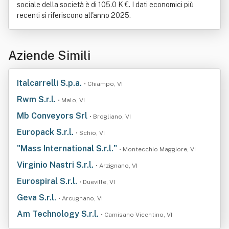
sociale della società è di 105.0 K €. I dati economici più
recenti si riferiscono all'anno 2025.
Aziende Simili
Italcarrelli S.p.a.
• Chiampo, VI
Rwm S.r.l.
• Malo, VI
Mb Conveyors Srl
• Brogliano, VI
Europack S.r.l.
• Schio, VI
"Mass International S.r.l."
• Montecchio Maggiore, VI
Virginio Nastri S.r.l.
• Arzignano, VI
Eurospiral S.r.l.
• Dueville, VI
Geva S.r.l.
• Arcugnano, VI
Am Technology S.r.l.
• Camisano Vicentino, VI