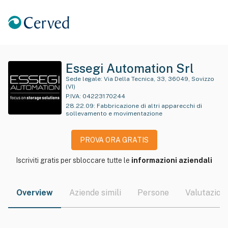
Essegi Automation Srl
Sede legale:
Via Della Tecnica, 33, 36049, Sovizzo
(VI)
P.IVA:
04223170244
28.22.09
:
Fabbricazione di altri apparecchi di
sollevamento e movimentazione
PROVA ORA GRATIS
Iscriviti gratis per sbloccare tutte le
informazioni aziendali
Overview
Aziende simili
Persone
Valutazioni