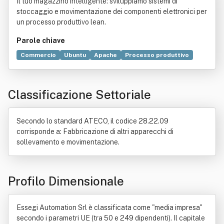
Il tuo magazzino intelligente: sviluppiamo sistemi di
stoccaggio e movimentazione dei componenti elettronici per
un processo produttivo lean.
Parole chiave
Commercio
Ubuntu
Apache
Processo produttivo
Componenti elettronici
Default
Pagina web
Produzione snella
Filesystem Hierarchy Standard
Classificazione Settoriale
Rappresentanza
Sito web
Contratto di agenzia
Server web
Tecnologia
Mandato
Elettronica
Standard
Rete sociale
Bene immobile
Edilizia
Secondo lo standard ATECO, il codice 28.22.09
Industria
corrisponde a: Fabbricazione di altri apparecchi di
sollevamento e movimentazione.
Profilo Dimensionale
Essegi Automation Srl è classificata come "media impresa"
secondo i parametri UE (tra 50 e 249 dipendenti). Il capitale