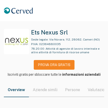
Ets Nexus Srl
Sede legale:
Via Novara, 112, 28062, Cameri (NO)
P.IVA:
02364880035
78.20.00
:
Attività di agenzie di lavoro interinale e
altre attività di fornitura di risorse umane
PROVA ORA GRATIS
Iscriviti gratis per sbloccare tutte le
informazioni aziendali
Overview
Aziende simili
Persone
Valutazioni