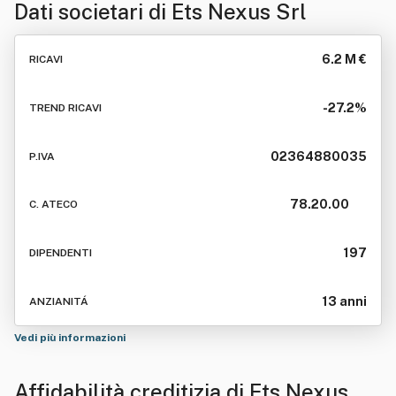
Dati societari di
Ets Nexus Srl
6.2 M €
RICAVI
-27.2%
TREND RICAVI
02364880035
P.IVA
78.20.00
C. ATECO
197
DIPENDENTI
13 anni
ANZIANITÁ
Vedi più informazioni
Affidabilità creditizia di
Ets Nexus