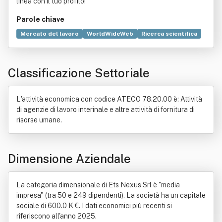
linea con il tuo profilo!
Parole chiave
Mercato del lavoro
WorldWideWeb
Ricerca scientifica
Agenzia per il lavoro
Appalto
Spin-off
Google Nexus
Organizzazione
Committente
Mentoring
Classificazione Settoriale
Ricerca del lavoro
Formazione
Lavoratore
Decreto legislativo
Industria
Intermediario
Manodopera
Progettazione
Relazione interpersonale
L'attività economica con codice ATECO 78.20.00 è: Attività
Servizio
Somministrazione di lavoro
di agenzie di lavoro interinale e altre attività di fornitura di
risorse umane.
Dimensione Aziendale
La categoria dimensionale di Ets Nexus Srl è "media
impresa" (tra 50 e 249 dipendenti). La società ha un capitale
sociale di 600.0 K €. I dati economici più recenti si
riferiscono all'anno 2025.