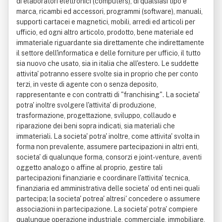
di elaboratori elettronici (computers), di qualsiasi tipo e
marca, ricambi ed accessori, programmi (software), manuali,
supporti cartacei e magnetici, mobili, arredi ed articoli per
ufficio, ed ogni altro articolo, prodotto, bene materiale ed
immateriale riguardante sia direttamente che indirettamente
il settore dell'informatica e delle forniture per ufficio, il tutto
sia nuovo che usato, sia in italia che all'estero. Le suddette
attivita' potranno essere svolte sia in proprio che per conto
terzi, in veste di agente con o senza deposito,
rappresentante e con contratti di "franchising". La societa'
potra' inoltre svolgere l'attivita' di produzione,
trasformazione, progettazione, sviluppo, collaudo e
riparazione dei beni sopra indicati, sia materiali che
immateriali. La societa' potra' inoltre, come attivita' svolta in
forma non prevalente, assumere partecipazioni in altri enti,
societa' di qualunque forma, consorzi e joint-venture, aventi
oggetto analogo o affine al proprio, gestire tali
partecipazioni finanziarie e coordinare l'attivita' tecnica,
finanziaria ed amministrativa delle societa' od enti nei quali
partecipa; la societa' potrea' altresi' concedere o assumere
associazioni in partecipazione. La societa' potra' compiere
qualunque operazione industriale, commerciale, immobiliare,