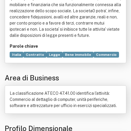
mobiliare e finanziaria che sia funzionalmente connessa alla
realizzazione dello scopo sociale. La societa0 potra', infine,
concedere fidejussioni, avalli ed altre garanzie, reali e non,
per conto proprio e a favore di terzi, contrarre mutui
ipotecari e non. La societa' si inibisce tutte le attivita' vietate
dalle disposizioni di legge presenti e future.
Parole chiave
Italia
Contratto
Legge
Bene immobile
Commercio
Computer
Consulenza informatica
Imprenditore
Informatica
Joint venture
Progettazione
Area di Business
Ricerca e sviluppo
Software
La classificazione ATECO 47.41.00 identifica l'attività:
Commercio al dettaglio di computer, unità periferiche,
software e attrezzature per ufficio in esercizi specializzati.
Profilo Dimensionale