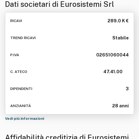
Dati societari di
Eurosistemi Srl
289.0 K €
RICAVI
Stabile
TREND RICAVI
02651060044
P.IVA
47.41.00
C. ATECO
3
DIPENDENTI
28 anni
ANZIANITÁ
Vedi più informazioni
Affidabilità creditizia di
Eurosistemi