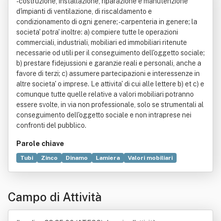
- costruzione, installazione, riparazione e manutenzione
d'impianti di ventilazione, di riscaldamento e
condizionamento di ogni genere; - carpenteria in genere; la
societa' potra' inoltre: a) compiere tutte le operazioni
commerciali, industriali, mobiliari ed immobiliari ritenute
necessarie od utili per il conseguimento dell'oggetto sociale;
b) prestare fidejussioni e garanzie reali e personali, anche a
favore di terzi; c) assumere partecipazioni e interessenze in
altre societa' o imprese. Le attivita' di cui alle lettere b) et c) e
comunque tutte quelle relative a valori mobiliari potranno
essere svolte, in via non professionale, solo se strumentali al
conseguimento dell'oggetto sociale e non intraprese nei
confronti del pubblico.
Parole chiave
Tubi
Zinco
Dinamo
Lamiera
Valori mobiliari
Alluminio
Forno
Industria
Bene immobile
Isolamento termico
Commercio
Serranda
Campo di Attività
Poliuretano
Costruzione
Edilizia