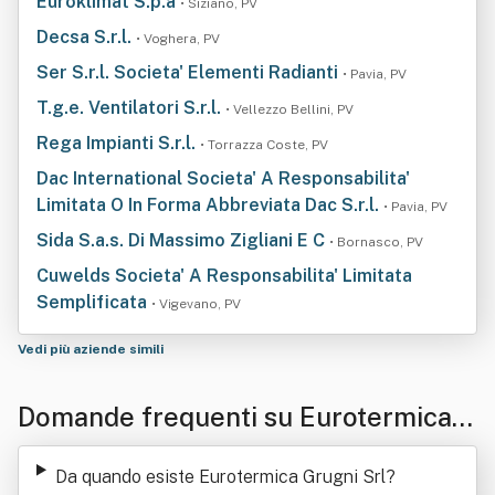
Euroklimat S.p.a
• Siziano, PV
Decsa S.r.l.
• Voghera, PV
Ser S.r.l. Societa' Elementi Radianti
• Pavia, PV
T.g.e. Ventilatori S.r.l.
• Vellezzo Bellini, PV
Rega Impianti S.r.l.
• Torrazza Coste, PV
Dac International Societa' A Responsabilita'
Limitata O In Forma Abbreviata Dac S.r.l.
• Pavia, PV
Sida S.a.s. Di Massimo Zigliani E C
• Bornasco, PV
Cuwelds Societa' A Responsabilita' Limitata
Semplificata
• Vigevano, PV
Vedi più aziende simili
Domande frequenti su Eurotermica
Grugni Srl
Da quando esiste Eurotermica Grugni Srl
?