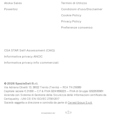
Atoka Sales
Termini di Utilizzo
Powerbiz
Condizioni d'uso/Disclaimer
Cookie Policy
Privacy Policy
Preferenze consenso
CSA STAR Self-Assessment (CAIQ)
Informativa privacy ANCIC
Informativa privacy info commerciali
© 2026 SpazioDati S.r.l.
Via Adriano Olivetti 13, 38122 Trento (Trento) — REA TN 210089
Capitale sociale € 21.600 — C.F & P.IVA 02241890223 — P.IVA di Gruppo 12022630961
Azienda con Sistema di Gestione della Sicurezza delle Informazioni certificato da
Certiquality – UNI CEI EN ISO/IEC 27001:2017
Società soggetta a direzione e controllo da parte di
Cerved Group S.p.A.