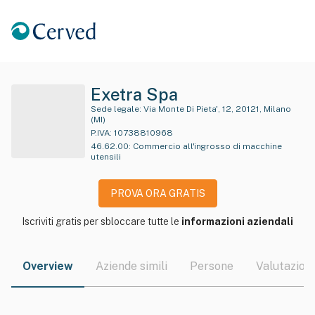
Exetra Spa
Sede legale:
Via Monte Di Pieta', 12, 20121, Milano
(MI)
P.IVA:
10738810968
46.62.00
:
Commercio all'ingrosso di macchine
utensili
PROVA ORA GRATIS
Iscriviti gratis per sbloccare tutte le
informazioni aziendali
Overview
Aziende simili
Persone
Valutazioni