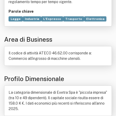
regolamento tempo per tempo vigente.
Parole chiave
Legge
Industria
L'Espresso
Trasporto
Elettronica
Apparecchiature chimiche
Ceramica
Compravendita
Elettricità
Elettromeccanica
Impianto chimico
Area di Business
Industria metalmeccanica
Suolo
Il codice di attività ATECO 46.62.00 corrisponde a:
Commercio all'ingrosso di macchine utensili.
Profilo Dimensionale
La categoria dimensionale di Exetra Spa è "piccola impresa"
(tra 10 e 49 dipendenti). Il capitale sociale risulta essere di
158.0 K €. I dati economici più recenti si riferiscono all'anno
2025.