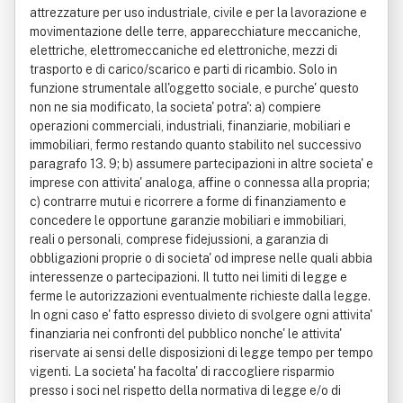
attrezzature per uso industriale, civile e per la lavorazione e
movimentazione delle terre, apparecchiature meccaniche,
elettriche, elettromeccaniche ed elettroniche, mezzi di
trasporto e di carico/scarico e parti di ricambio. Solo in
funzione strumentale all'oggetto sociale, e purche' questo
non ne sia modificato, la societa' potra': a) compiere
operazioni commerciali, industriali, finanziarie, mobiliari e
immobiliari, fermo restando quanto stabilito nel successivo
paragrafo 13. 9; b) assumere partecipazioni in altre societa' e
imprese con attivita' analoga, affine o connessa alla propria;
c) contrarre mutui e ricorrere a forme di finanziamento e
concedere le opportune garanzie mobiliari e immobiliari,
reali o personali, comprese fidejussioni, a garanzia di
obbligazioni proprie o di societa' od imprese nelle quali abbia
interessenze o partecipazioni. Il tutto nei limiti di legge e
ferme le autorizzazioni eventualmente richieste dalla legge.
In ogni caso e' fatto espresso divieto di svolgere ogni attivita'
finanziaria nei confronti del pubblico nonche' le attivita'
riservate ai sensi delle disposizioni di legge tempo per tempo
vigenti. La societa' ha facolta' di raccogliere risparmio
presso i soci nel rispetto della normativa di legge e/o di