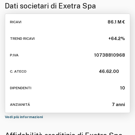
Dati societari di
Exetra Spa
86.1 M €
RICAVI
+64.2%
TREND RICAVI
10738810968
P.IVA
46.62.00
C. ATECO
10
DIPENDENTI
7 anni
ANZIANITÁ
Vedi più informazioni