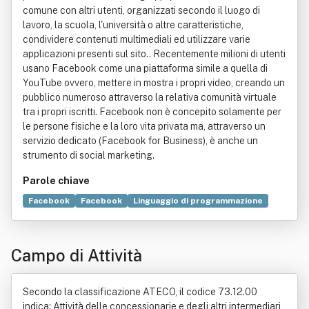
comune con altri utenti, organizzati secondo il luogo di
lavoro, la scuola, l'università o altre caratteristiche,
condividere contenuti multimediali ed utilizzare varie
applicazioni presenti sul sito.. Recentemente milioni di utenti
usano Facebook come una piattaforma simile a quella di
YouTube ovvero, mettere in mostra i propri video, creando un
pubblico numeroso attraverso la relativa comunità virtuale
tra i propri iscritti. Facebook non è concepito solamente per
le persone fisiche e la loro vita privata ma, attraverso un
servizio dedicato (Facebook for Business), è anche un
strumento di social marketing.
Parole chiave
Facebook
Facebook
Linguaggio di programmazione
Pubblicità
Orientamento sessuale
Community
Soggetto di diritto
Internet
Video
Multimediali
Campo di Attività
Offerta
Piattaforma
Social network
Università
Compravendita
Contratto
Legge
Marketing
Negoziazione
Scambio (economia)
Socializzazione
Secondo la classificazione ATECO, il codice 73.12.00
Titolo (finanza)
indica: Attività delle concessionarie e degli altri intermediari