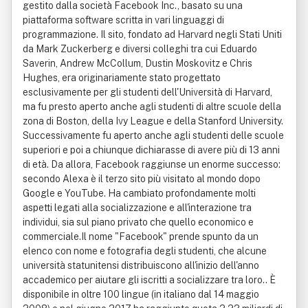
gestito dalla società Facebook Inc., basato su una
piattaforma software scritta in vari linguaggi di
programmazione. Il sito, fondato ad Harvard negli Stati Uniti
da Mark Zuckerberg e diversi colleghi tra cui Eduardo
Saverin, Andrew McCollum, Dustin Moskovitz e Chris
Hughes, era originariamente stato progettato
esclusivamente per gli studenti dell'Università di Harvard,
ma fu presto aperto anche agli studenti di altre scuole della
zona di Boston, della Ivy League e della Stanford University.
Successivamente fu aperto anche agli studenti delle scuole
superiori e poi a chiunque dichiarasse di avere più di 13 anni
di età. Da allora, Facebook raggiunse un enorme successo:
secondo Alexa è il terzo sito più visitato al mondo dopo
Google e YouTube. Ha cambiato profondamente molti
aspetti legati alla socializzazione e all'interazione tra
individui, sia sul piano privato che quello economico e
commerciale.Il nome "Facebook" prende spunto da un
elenco con nome e fotografia degli studenti, che alcune
università statunitensi distribuiscono all'inizio dell'anno
accademico per aiutare gli iscritti a socializzare tra loro.. È
disponibile in oltre 100 lingue (in italiano dal 14 maggio