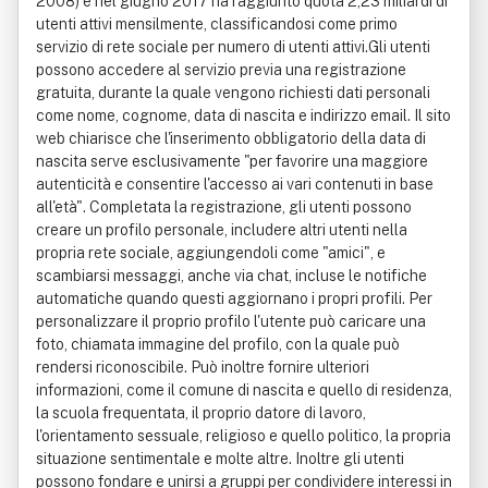
2008) e nel giugno 2017 ha raggiunto quota 2,23 miliardi di
utenti attivi mensilmente, classificandosi come primo
servizio di rete sociale per numero di utenti attivi.Gli utenti
possono accedere al servizio previa una registrazione
gratuita, durante la quale vengono richiesti dati personali
come nome, cognome, data di nascita e indirizzo email. Il sito
web chiarisce che l'inserimento obbligatorio della data di
nascita serve esclusivamente "per favorire una maggiore
autenticità e consentire l'accesso ai vari contenuti in base
all'età". Completata la registrazione, gli utenti possono
creare un profilo personale, includere altri utenti nella
propria rete sociale, aggiungendoli come "amici", e
scambiarsi messaggi, anche via chat, incluse le notifiche
automatiche quando questi aggiornano i propri profili. Per
personalizzare il proprio profilo l'utente può caricare una
foto, chiamata immagine del profilo, con la quale può
rendersi riconoscibile. Può inoltre fornire ulteriori
informazioni, come il comune di nascita e quello di residenza,
la scuola frequentata, il proprio datore di lavoro,
l'orientamento sessuale, religioso e quello politico, la propria
situazione sentimentale e molte altre. Inoltre gli utenti
possono fondare e unirsi a gruppi per condividere interessi in