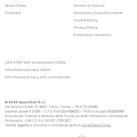
Atoka Sales
Termini di Utilizzo
Powerbiz
Condizioni d'uso/Disclaimer
Cookie Policy
Privacy Policy
Preferenze consenso
CSA STAR Self-Assessment (CAIQ)
Informativa privacy ANCIC
Informativa privacy info commerciali
© 2026 SpazioDati S.r.l.
Via Adriano Olivetti 13, 38122 Trento (Trento) — REA TN 210089
Capitale sociale € 21.600 — C.F & P.IVA 02241890223 — P.IVA di Gruppo 12022630961
Azienda con Sistema di Gestione della Sicurezza delle Informazioni certificato da
Certiquality – UNI CEI EN ISO/IEC 27001:2017
Società soggetta a direzione e controllo da parte di
Cerved Group S.p.A.