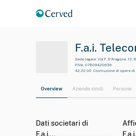
F.a.i. Telec
Sede legale:
Via F. D'Aragona, 13
P.IVA:
07809420636
42.22.00
:
Costruzione di opere di p
Overview
Aziende simili
Persone
Dati societari di
Affi
F.a.i.
F.a.