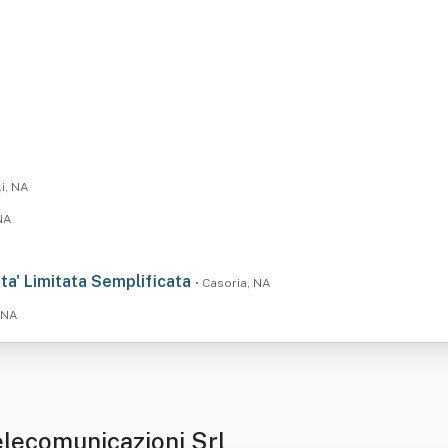
i, NA
NA
ta' Limitata Semplificata
• Casoria, NA
 NA
elecomunicazioni Srl