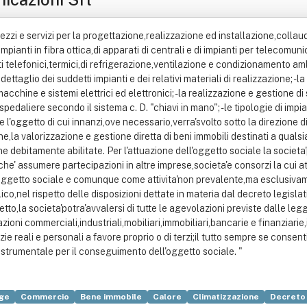
mezzi e servizi per la progettazione,realizzazione ed installazione,coll
mpianti in fibra ottica,di apparati di centrali e di impianti per telecomuni
elefonici,termici,di refrigerazione,ventilazione e condizionamento ambi
ettaglio dei suddetti impianti e dei relativi materiali di realizzazione; -l
hine e sistemi elettrici ed elettronici; -la realizzazione e gestione di 
edaliere secondo il sistema c. D. "chiavi in mano"; -le tipologie di impianti
e l'oggetto di cui innanzi,ove necessario,verra'svolto sotto la direzione d
one,la valorizzazione e gestione diretta di beni immobili destinati a qualsi
ne debitamente abilitate. Per l'attuazione dell'oggetto sociale la societ
nche' assumere partecipazioni in altre imprese,societa'e consorzi la cui a
l'oggetto sociale e comunque come attivita'non prevalente,ma esclusi
lico,nel rispetto delle disposizioni dettate in materia dal decreto legisla
to,la societa'potra'avvalersi di tutte le agevolazioni previste dalle leg
ioni commerciali,industriali,mobiliari,immobiliari,bancarie e finanziarie,
nzie reali e personali a favore proprio o di terzi;il tutto sempre se conse
 strumentale per il conseguimento dell'oggetto sociale. "
ge
Commercio
Bene immobile
Calore
Climatizzazione
Decreto 