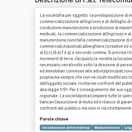
La societa'ha per oggetto: -la predisposizione di 
commercializzazione all'ingrosso e al dettaglio di i
conduzione,manutenzione e produzione di impianti t
medicali; -la commercializzazione all'ingrosso e al d
manutenzione,nonche'la commercializzazione di macc
commerciali,industriali,alberghiere,ricreative ed osp
a),b),c),d),e),f e g) e secondo comma. Si precisa ch
movimenti di terra; -l'acquisto,la vendita,la locazi
necessario,verra'svolto sotto la direzione di perso
ed immobiliari connesse alle attivita'principali,no
propria,ma sempre che non ne risulti modificato 
dell'oggetto sociale, rivolta nei confronti del pubb
alla legge 1/91. Per il conseguimento del suo ogget
regionale. La societa'potra'compiere tutte le operaz
bancari,l'assunzione di mutui ed il rilascio di gara
confronti del pubblico ma solo in via strettamente
Parole chiave
Installazione (informatica)
Manutenzione
Leg