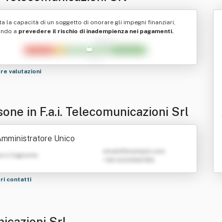
ta la capacità di un soggetto di onorare gli impegni finanziari,
ando a
prevedere il rischio di inadempienza nei pagamenti.
tre valutazioni
one in F.a.i. Telecomunicazioni Srl
mministratore Unico
emailATexample.com
e e Cognome
+39 0123456789
tri contatti
nicazioni Srl