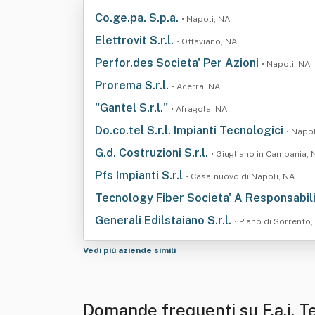
Co.ge.pa. S.p.a.
• Napoli, NA
Elettrovit S.r.l.
• Ottaviano, NA
Perfor.des Societa' Per Azioni
• Napoli, NA
Prorema S.r.l.
• Acerra, NA
"Gantel S.r.l."
• Afragola, NA
Do.co.tel S.r.l. Impianti Tecnologici
• Napol
G.d. Costruzioni S.r.l.
• Giugliano in Campania, 
Pfs Impianti S.r.l
• Casalnuovo di Napoli, NA
Tecnology Fiber Societa' A Responsabili
Generali Edilstaiano S.r.l.
• Piano di Sorrento,
Vedi più aziende simili
Domande frequenti su F.a.i. T