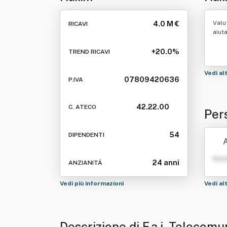
Telecomunicazioni Srl
Valu
4.0 M €
RICAVI
aiut
+20.0%
TREND RICAVI
Vedi al
07809420636
P.IVA
42.22.00
C. ATECO
Pers
54
DIPENDENTI
A
Nom
24 anni
ANZIANITÁ
Vedi più informazioni
Vedi al
Descrizione di F.a.i. Telecomu