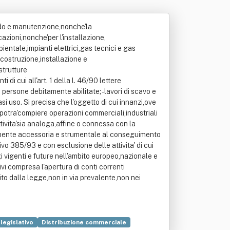
audo e manutenzione,nonche'la
cazioni,nonche'per l'installazione,
entale,impianti elettrici,gas tecnici e gas
a costruzione,installazione e
strutture
 di cui all'art. 1 della l. 46/90 lettere
i persone debitamente abilitate; -lavori di scavo e
asi uso. Si precisa che l'oggetto di cui innanzi,ove
a'potra'compiere operazioni commerciali,industriali
ttivita'sia analoga,affine o connessa con la
vamente accessoria e strumentale al conseguimento
tivo 385/93 e con esclusione delle attivita' di cui
gi vigenti e future nell'ambito europeo,nazionale e
ivi compresa l'apertura di conti correnti
ntito dalla legge,non in via prevalente,non nei
legislativo
Distribuzione commerciale