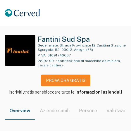
Fantini Sud Spa
Sede legale:
Strada Provinciale 12 Casilina Stazione
Sgurgola, 52, 03012, Anagni (FR)
P.IVA:
01691740607
28.92.00
:
Fabbricazione di macchine da miniera,
cava e cantiere
PROVA ORA GRATIS
Iscriviti gratis per sbloccare tutte le
informazioni aziendali
Overview
Aziende simili
Persone
Valutazioni