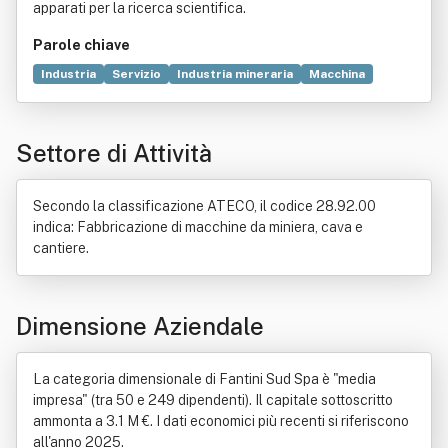
apparati per la ricerca scientifica.
Parole chiave
Industria
Servizio
Industria mineraria
Macchina
Scienza
Costruzione
Marmo
Dato
Materiali da costruzione
Utensili
Ordinamento giuridico
Settore di Attività
Progetto
Istituto nazionale di fisica nucleare
Controllo automatico
Italia
Logistica
Processo di produzione industriale
Produzione
Secondo la classificazione ATECO, il codice 28.92.00
Ricerca e sviluppo
Robotica
Urbanistica
indica: Fabbricazione di macchine da miniera, cava e
cantiere.
Dimensione Aziendale
La categoria dimensionale di Fantini Sud Spa è "media
impresa" (tra 50 e 249 dipendenti). Il capitale sottoscritto
ammonta a 3.1 M €. I dati economici più recenti si riferiscono
all'anno 2025.