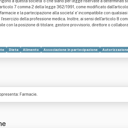
gono a questa societa' o che siano per legge riservate a determinati sogge
l'articolo 7 comma 2 della legge 362/1991, come modificato dall'articolo
macie e la partecipazione alla societa' e' incompatibile con qualsiasi al
l'esercizio della professione medica. Inoltre, ai sensi dell'articolo 8
ile con la posizione di titolare, gestore provvisorio, direttore o collabor
ute
Dieta
Alimento
Associazione in partecipazione
Autorizzazione
o di lavoro
appresenta: Farmacie.
ne