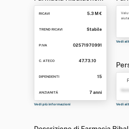
Rapallo Srl
Valu
5.3 M €
RICAVI
aiut
Stabile
TREND RICAVI
Vedi al
02571970991
P.IVA
47.73.10
C. ATECO
Per
Srl
15
DIPENDENTI
P
Nom
7 anni
ANZIANITÁ
Vedi più informazioni
Vedi al
Descrizione di Farmacia Riba