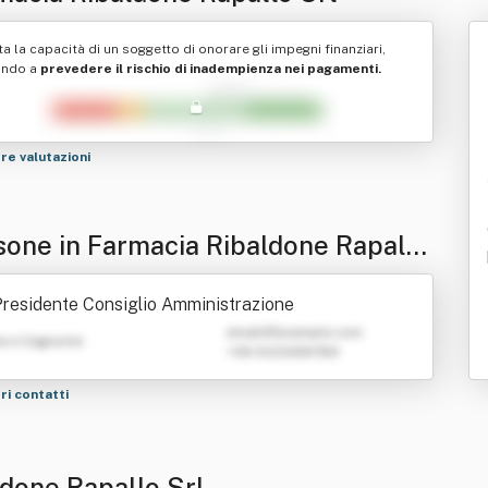
ta la capacità di un soggetto di onorare gli impegni finanziari,
ando a
prevedere il rischio di inadempienza nei pagamenti.
tre valutazioni
sone in Farmacia Ribaldone Rapallo
residente Consiglio Amministrazione
emailATexample.com
e e Cognome
+39 0123456789
tri contatti
ldone Rapallo Srl