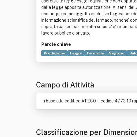
esercizio la legge esige requisiti che non apparten
dalla legge apposita autorizzazione. Ai sensi del
comunque come oggetto esclusivo la gestione di far
informazione scientifica del farmaco, nonche' con 
sopra, la partecipazione alla societa' e' incompatib
lavoro pubblico e privato.
Parole chiave
Produzione
Legge
Farmacia
Negozio
Sal
Igiene
Ottica
Prodotto (economia)
Rapport
Campo di Attività
In base alla codifica ATECO, il codice 47.73.10 r
Classificazione per Dimensio