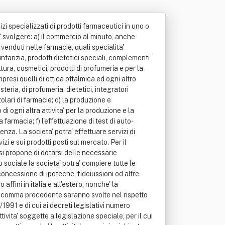
zi specializzati di prodotti farmaceutici in uno o
i' svolgere: a) il commercio al minuto, anche
 venduti nelle farmacie, quali specialita'
'infanzia, prodotti dietetici speciali, complementi
ltura, cosmetici, prodotti di profumeria e per la
mpresi quelli di ottica oftalmica ed ogni altro
teria, di profumeria, dietetici, integratori
tolari di farmacie; d) la produzione e
di ogni altra attivita' per la produzione e la
farmacia; f) l'effettuazione di test di auto-
tenza. La societa' potra' effettuare servizi di
zi e sui prodotti posti sul mercato. Per il
 si propone di dotarsi delle necessarie
ociale la societa' potra' compiere tutte le
 concessione di ipoteche, fideiussioni od altre
ffini in italia e all'estero, nonche' la
i al comma precedente saranno svolte nel rispetto
1991 e di cui ai decreti legislativi numero
vita' soggette a legislazione speciale, per il cui