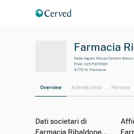
Farmacia Ri
Sede legale:
Piazza Camillo Benso 
P.IVA:
02571970991
47.73.10
:
Farmacie
Overview
Aziende simili
Persone
Dati societari di
Affi
Farmacia Ribaldone
Far