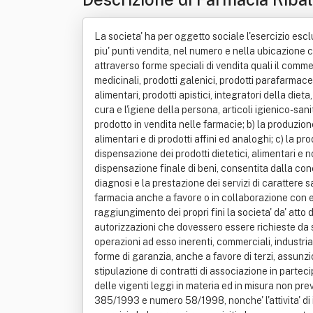
La societa' ha per oggetto sociale l'esercizio esclu
piu' punti vendita, nel numero e nella ubicazione c
attraverso forme speciali di vendita quali il commer
medicinali, prodotti galenici, prodotti parafarmaceut
alimentari, prodotti apistici, integratori della diet
cura e l'igiene della persona, articoli igienico-sani
prodotto in vendita nelle farmacie; b) la produzione 
alimentari e di prodotti affini ed analoghi; c) la pr
dispensazione dei prodotti dietetici, alimentari e n
dispensazione finale di beni, consentita dalla conc
diagnosi e la prestazione dei servizi di carattere sa
farmacia anche a favore o in collaborazione con enti 
raggiungimento dei propri fini la societa' da' atto
autorizzazioni che dovessero essere richieste da 
operazioni ad esso inerenti, commerciali, industrial
forme di garanzia, anche a favore di terzi, assunzio
stipulazione di contratti di associazione in partec
delle vigenti leggi in materia ed in misura non pre
385/1993 e numero 58/1998, nonche' l'attivita' di i