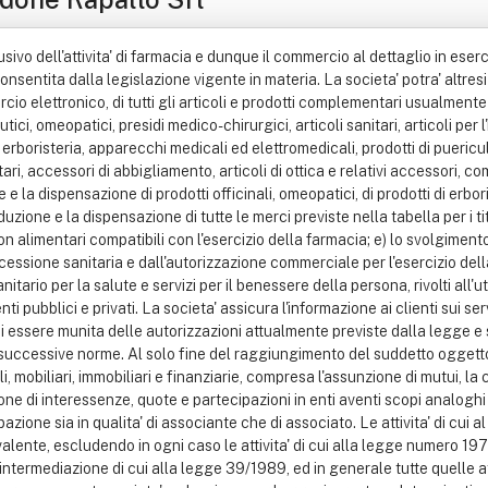
sivo dell'attivita' di farmacia e dunque il commercio al dettaglio in eserci
onsentita dalla legislazione vigente in materia. La societa' potra' altres
cio elettronico, di tutti gli articoli e prodotti complementari usualmente
ici, omeopatici, presidi medico-chirurgici, articoli sanitari, articoli per l
a, erboristeria, apparecchi medicali ed elettromedicali, prodotti di puericu
tari, accessori di abbigliamento, articoli di ottica e relativi accessori, co
e la dispensazione di prodotti officinali, omeopatici, di prodotti di erboris
oduzione e la dispensazione di tutte le merci previste nella tabella per i ti
on alimentari compatibili con l'esercizio della farmacia; e) lo svolgimento 
essione sanitaria e dall'autorizzazione commerciale per l'esercizio della 
nitario per la salute e servizi per il benessere della persona, rivolti all'u
pubblici e privati. La societa' assicura l'informazione ai clienti sui servi
 di essere munita delle autorizzazioni attualmente previste dalla legge e
successive norme. Al solo fine del raggiungimento del suddetto oggetto s
i, mobiliari, immobiliari e finanziarie, compresa l'assunzione di mutui, la
ne di interessenze, quote e partecipazioni in enti aventi scopi analoghi o a
ipazione sia in qualita' di associante che di associato. Le attivita' di cu
valente, escludendo in ogni caso le attivita' di cui alla legge numero 197/
ntermediazione di cui alla legge 39/1989, ed in generale tutte quelle atti