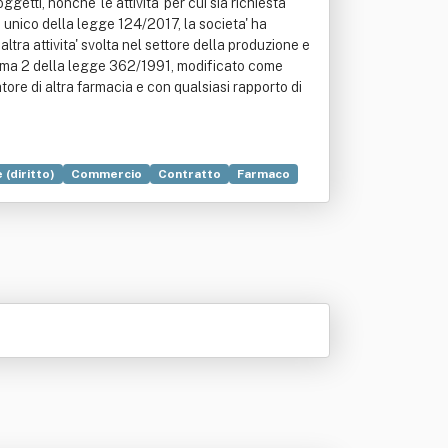
tti, nonche' le attivita' per cui sia richiesta
 unico della legge 124/2017, la societa' ha
tra attivita' svolta nel settore della produzione e
 comma 2 della legge 362/1991, modificato come
atore di altra farmacia e con qualsiasi rapporto di
 (diritto)
Commercio
Contratto
Farmaco