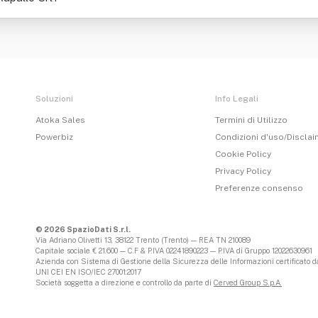
Soluzioni
Info Legali
Atoka Sales
Termini di Utilizzo
Powerbiz
Condizioni d'uso/Discla
Cookie Policy
Privacy Policy
Preferenze consenso
© 2026 SpazioDati S.r.l.
Via Adriano Olivetti 13, 38122 Trento (Trento) — REA TN 210089
Capitale sociale € 21.600 — C.F & P.IVA 02241890223 — P.IVA di Gruppo 12022630961
Azienda con Sistema di Gestione della Sicurezza delle Informazioni certificato da
UNI CEI EN ISO/IEC 27001:2017
Società soggetta a direzione e controllo da parte di
Cerved Group S.p.A.