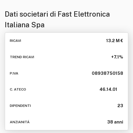
Dati societari di
Fast Elettronica
Italiana Spa
13.2 M €
RICAVI
+7.1%
TREND RICAVI
08938750158
P.IVA
46.14.01
C. ATECO
23
DIPENDENTI
38 anni
ANZIANITÁ