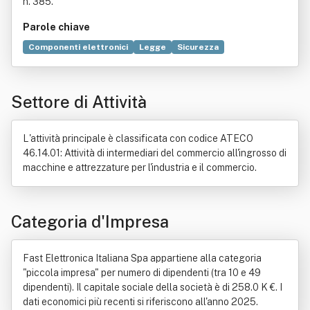
n. 385.
Parole chiave
Componenti elettronici
Legge
Sicurezza
Efficienza energetica
Dispositivi mobili
Hard disk
Automazione
Commercio
Industria automobilistica
Settore di Attività
Guasto
Industria
Esportazione
Componente elettrico
Decreto legislativo
Distribuzione commerciale
Elettromeccanica
L'attività principale è classificata con codice ATECO
Elettronica
Importazione
Prodotto (economia)
46.14.01: Attività di intermediari del commercio all'ingrosso di
Produzione
Settore immobiliare
macchine e attrezzature per l'industria e il commercio.
Categoria d'Impresa
Fast Elettronica Italiana Spa appartiene alla categoria
"piccola impresa" per numero di dipendenti (tra 10 e 49
dipendenti). Il capitale sociale della società è di 258.0 K €. I
dati economici più recenti si riferiscono all'anno 2025.