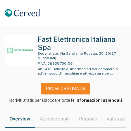
Fast Elettronica Italiana
Spa
Sede legale:
Via Gerolamo Rovetta, 35, 20127,
Milano (MI)
P.IVA:
08938750158
46.14.01
:
Attività di intermediari del commercio
all'ingrosso di macchine e attrezzature per
l'industria e il commercio
PROVA ORA GRATIS
Iscriviti gratis per sbloccare tutte le
informazioni aziendali
Overview
Aziende simili
Persone
Valutazioni