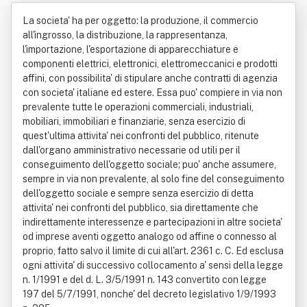
a Spa
La societa' ha per oggetto: la produzione, il commercio
all'ingrosso, la distribuzione, la rappresentanza,
l'importazione, l'esportazione di apparecchiature e
componenti elettrici, elettronici, elettromeccanici e prodotti
affini, con possibilita' di stipulare anche contratti di agenzia
con societa' italiane ed estere. Essa puo' compiere in via non
prevalente tutte le operazioni commerciali, industriali,
mobiliari, immobiliari e finanziarie, senza esercizio di
quest'ultima attivita' nei confronti del pubblico, ritenute
dall'organo amministrativo necessarie od utili per il
conseguimento dell'oggetto sociale; puo' anche assumere,
sempre in via non prevalente, al solo fine del conseguimento
dell'oggetto sociale e sempre senza esercizio di detta
attivita' nei confronti del pubblico, sia direttamente che
indirettamente interessenze e partecipazioni in altre societa'
od imprese aventi oggetto analogo od affine o connesso al
proprio, fatto salvo il limite di cui all'art. 2361 c. C. Ed esclusa
ogni attivita' di successivo collocamento a' sensi della legge
n. 1/1991 e del d. L. 3/5/1991 n. 143 convertito con legge
197 del 5/7/1991, nonche' del decreto legislativo 1/9/1993