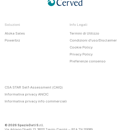
Soluzioni
Info Legali
Atoka Sales
Termini di Utilizzo
Powerbiz
Condizioni d'uso/Disclaimer
Cookie Policy
Privacy Policy
Preferenze consenso
CSA STAR Self-Assessment (CAIQ)
Informativa privacy ANCIC
Informativa privacy info commerciali
© 2026 SpazioDati S.r.l.
Via Adriano Olivetti 13, 38122 Trento (Trento) — REA TN 210089