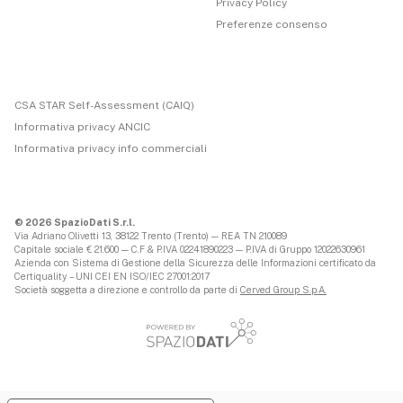
Privacy Policy
Preferenze consenso
CSA STAR Self-Assessment (CAIQ)
Informativa privacy ANCIC
Informativa privacy info commerciali
© 2026 SpazioDati S.r.l.
Via Adriano Olivetti 13, 38122 Trento (Trento) — REA TN 210089
Capitale sociale € 21.600 — C.F & P.IVA 02241890223 — P.IVA di Gruppo 12022630961
Azienda con Sistema di Gestione della Sicurezza delle Informazioni certificato da
Certiquality – UNI CEI EN ISO/IEC 27001:2017
Società soggetta a direzione e controllo da parte di
Cerved Group S.p.A.