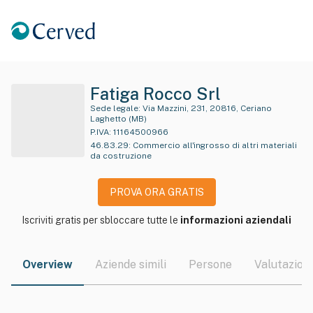
Fatiga Rocco Srl
Sede legale:
Via Mazzini, 231, 20816, Ceriano
Laghetto (MB)
P.IVA:
11164500966
46.83.29
:
Commercio all'ingrosso di altri materiali
da costruzione
PROVA ORA GRATIS
Iscriviti gratis per sbloccare tutte le
informazioni aziendali
Overview
Aziende simili
Persone
Valutazioni