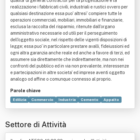
qualita' di general contractor per la progettazione e la
realizzazione i fabbricati civili, industriali e rustici ovvero per
qualsiasi destinazione essa puo' altresi' compiere tutte le
operazioni commerciali, mobiliari, immobiliari e finanziarie,
esclusa la raccolta del risparmio, ritenute dall'organo
amministrativo necessarie od utili per il perseguimento
dell'oggetto sociale, nel rispetto delle vigenti disposizioni di
legge; essa puo' in particolare prestare avalli, fideiussioni ed
ogni altra garanzia anche reale ed anche a favore di terzi, ed
assumere sia direttamente che indirettamente, ma non nei
confronti del pubblico ed in via non prevalente, interessenze
e partecipazioni in altre societa' ed imprese aventi oggetto
analogo od affine o comunque connesso al proprio.
Parole chiave
Edilizia
Commercio
Industria
Cemento
Appalto
Prodotto (economia)
Bene immobile
Distribuzione commerciale
Importazione
Italia
Legge
Settore di Attività
Macchina
Manutenzione
Servizio