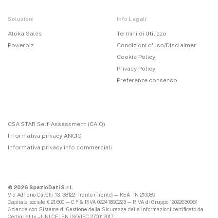
Soluzioni
Info Legali
Atoka Sales
Termini di Utilizzo
Powerbiz
Condizioni d'uso/Disclaimer
Cookie Policy
Privacy Policy
Preferenze consenso
CSA STAR Self-Assessment (CAIQ)
Informativa privacy ANCIC
Informativa privacy info commerciali
© 2026 SpazioDati S.r.l.
Via Adriano Olivetti 13, 38122 Trento (Trento) — REA TN 210089
Capitale sociale € 21.600 — C.F & P.IVA 02241890223 — P.IVA di Gruppo 12022630961
Azienda con Sistema di Gestione della Sicurezza delle Informazioni certificato da
Certiquality – UNI CEI EN ISO/IEC 27001:2017