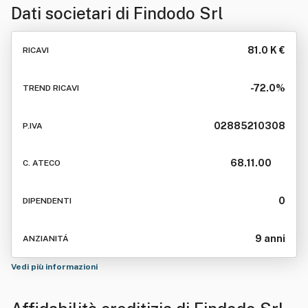
Dati societari di
Findodo Srl
81.0 K €
RICAVI
-72.0%
TREND RICAVI
02885210308
P.IVA
68.11.00
C. ATECO
0
DIPENDENTI
9 anni
ANZIANITÁ
Vedi più informazioni