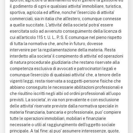
sportivi, agricoli e di allevamento ed in genere la gestione ed
il godimento di ogni e qualsiasi attivita' immobiliare, turistica,
sportiva, agricola ed affine, nonche' l'esercizio di attivita'
commerciali, sia in italia che all'estero, comunque connesse
a quelle succitate. L'attivita' della societa' potra' essere
esercitata solo ad avvenuto conseguimento della licenza di
cui all'articolo 115 t. U. L. P. S. E comunque nel pieno rispetto
di tutta la normativa che, anche in futuro, dovesse
intervenire per la regolamentazione della materia. Resta
interdetto alla societa' il compimento di attivita' ed operazioni
di natura procedurale giudiziaria che restano riservate alla
competenza esclusiva di avvocati e patrocinatori legali e
comunque l'esercizio di qualsiasi attivita' che, a tenore delle
vigenti leggi, resta riservata a soggetti-persone fisiche che
abbiano conseguito le necessarie abilitazioni professionali e
che risultino iscritti negli albi od ordini professionali all'uopo
previsti. La societa', in via non prevalente e con esclusione
delle attivita' riservate previste dalla normativa speciale in
materia finanziaria, bancaria e professionale, puo' compiere
tutte le operazioni immobiliari, mobiliari e finanziarie
necessarie o utili al raggiungimento dell'oggetto sociale
principale. A tal fine: a) puo' assumere interessenze, quote,