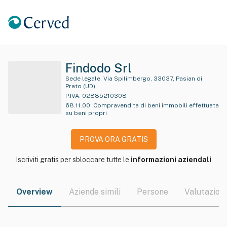
Findodo Srl
Sede legale:
Via Spilimbergo, 33037, Pasian di
Prato (UD)
P.IVA:
02885210308
68.11.00
:
Compravendita di beni immobili effettuata
su beni propri
PROVA ORA GRATIS
Iscriviti gratis per sbloccare tutte le
informazioni aziendali
Overview
Aziende simili
Persone
Valutazioni