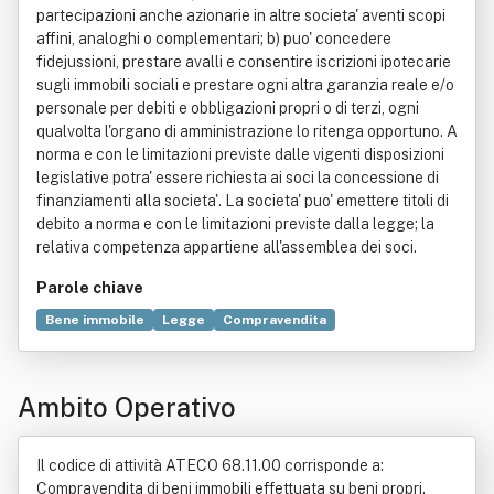
partecipazioni anche azionarie in altre societa' aventi scopi
affini, analoghi o complementari; b) puo' concedere
fidejussioni, prestare avalli e consentire iscrizioni ipotecarie
sugli immobili sociali e prestare ogni altra garanzia reale e/o
personale per debiti e obbligazioni propri o di terzi, ogni
qualvolta l'organo di amministrazione lo ritenga opportuno. A
norma e con le limitazioni previste dalle vigenti disposizioni
legislative potra' essere richiesta ai soci la concessione di
finanziamenti alla societa'. La societa' puo' emettere titoli di
debito a norma e con le limitazioni previste dalla legge; la
relativa competenza appartiene all'assemblea dei soci.
Parole chiave
Bene immobile
Legge
Compravendita
Norma giuridica
Commercio
Informazione
Natura
Servizio
Soggetto di diritto
Turismo
Ambito Operativo
Il codice di attività ATECO 68.11.00 corrisponde a:
Compravendita di beni immobili effettuata su beni propri.