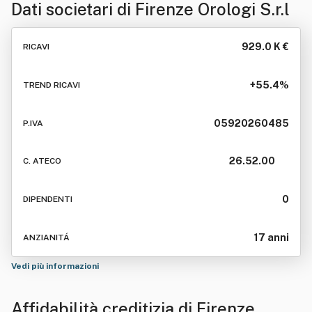
Dati societari di
Firenze Orologi S.r.l
929.0 K €
RICAVI
+55.4%
TREND RICAVI
05920260485
P.IVA
26.52.00
C. ATECO
0
DIPENDENTI
17 anni
ANZIANITÁ
Vedi più informazioni
Affidabilità creditizia di
Firenze