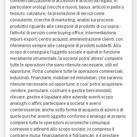
commercializzazione di accessori e articoli da regalo, in
particolare orologi (vecchi e nuovi), bijoux, articoli in pelle o
tessuto, calzature; - la prestazione di servizi come
consulente, ricerche di marketing, analisi sui processi
produttivi riguardo alle categorie di prodotto di cui sopra; -
l'attivita' di servizio come buying-office, intermediazione,
import-export, centro acquisti, amministrazione clienti, con
riferimento sempre alle categorie di prodotti suddetti. Allo
scopo di conseguire l'oggetto sociale e quindi in funzione
meramente strumentale, la societa' potra' altresi' compiere
tutte le operazioni che siano ritenute necessarie, utili ed
opportune. Potra' compiere tutte le operazioni commerciali,
industriali, finanziarie, mobiliari ed immobiliari, che saranno
ritenute necessarie od opportune; e cosi' potra' acquistare,
vendere, permutare, costruire e gestire beni immobili;
rilevare, gestire e liquidare altre aziende aventi scopo
analoghi o affini; partecipare a societa' e avervi
cointeressenze, anche sotto forma di acquisto di azioni o di
quote purche' aventi oggetto conforme e analogo al proprio;
compiere tutte le operazioni economiche comunque
connesse o attinenti allo scopo sociale, ivi compreso il
contrarre mutui, finanziamenti e fidi bancari, e il prestare