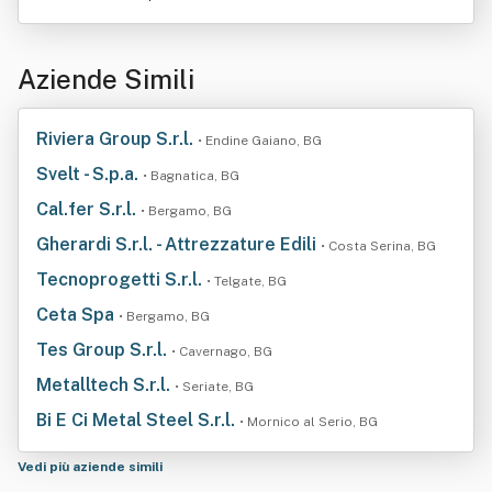
Aziende Simili
Riviera Group S.r.l.
• Endine Gaiano, BG
Svelt - S.p.a.
• Bagnatica, BG
Cal.fer S.r.l.
• Bergamo, BG
Gherardi S.r.l. - Attrezzature Edili
• Costa Serina, BG
Tecnoprogetti S.r.l.
• Telgate, BG
Ceta Spa
• Bergamo, BG
Tes Group S.r.l.
• Cavernago, BG
Metalltech S.r.l.
• Seriate, BG
Bi E Ci Metal Steel S.r.l.
• Mornico al Serio, BG
Vedi più aziende simili