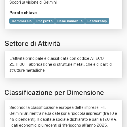
Scopri la visione di Gelmini.
Parole chiave
Commercio
Progetto
Bene immobile
Leadership
Carpentiere
Acciaio
Metallo
Prodotto (economia)
Conoscenza
Legge
Industria
Automazione
Settore di Attività
Carpenteria
Edilizia
Norma giuridica
L'attività principale è classificata con codice ATECO
25.11.00: Fabbricazione di strutture metalliche e di parti di
strutture metalliche.
Classificazione per Dimensione
Secondo la classificazione europea delle imprese, F.lli
Gelmini Srl rientra nella categoria "piccola impresa" (tra 10 e
49 dipendenti). Il capitale sociale dichiarato è pari a 17.0 K €.
I dati economici più recenti si riferiscono all'anno 2025.