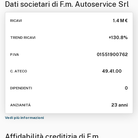
Dati societari di
F.m. Autoservice Srl
1.4 M €
RICAVI
+130.8%
TREND RICAVI
01551900762
P.IVA
49.41.00
C. ATECO
0
DIPENDENTI
23 anni
ANZIANITÁ
Vedi più informazioni
Affidabilità creditizia di
F.m.