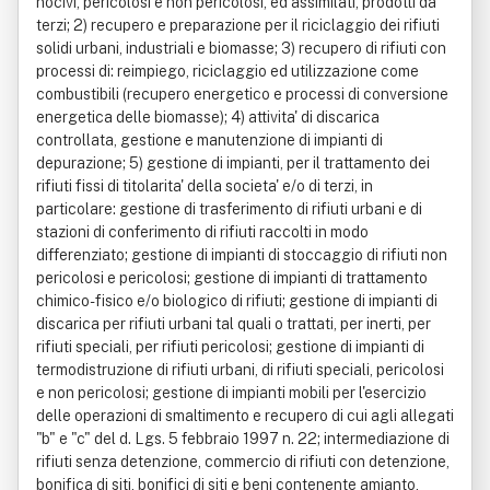
nocivi, pericolosi e non pericolosi, ed assimilati, prodotti da
terzi; 2) recupero e preparazione per il riciclaggio dei rifiuti
solidi urbani, industriali e biomasse; 3) recupero di rifiuti con
processi di: reimpiego, riciclaggio ed utilizzazione come
combustibili (recupero energetico e processi di conversione
energetica delle biomasse); 4) attivita' di discarica
controllata, gestione e manutenzione di impianti di
depurazione; 5) gestione di impianti, per il trattamento dei
rifiuti fissi di titolarita' della societa' e/o di terzi, in
particolare: gestione di trasferimento di rifiuti urbani e di
stazioni di conferimento di rifiuti raccolti in modo
differenziato; gestione di impianti di stoccaggio di rifiuti non
pericolosi e pericolosi; gestione di impianti di trattamento
chimico-fisico e/o biologico di rifiuti; gestione di impianti di
discarica per rifiuti urbani tal quali o trattati, per inerti, per
rifiuti speciali, per rifiuti pericolosi; gestione di impianti di
termodistruzione di rifiuti urbani, di rifiuti speciali, pericolosi
e non pericolosi; gestione di impianti mobili per l'esercizio
delle operazioni di smaltimento e recupero di cui agli allegati
"b" e "c" del d. Lgs. 5 febbraio 1997 n. 22; intermediazione di
rifiuti senza detenzione, commercio di rifiuti con detenzione,
bonifica di siti, bonifici di siti e beni contenente amianto,