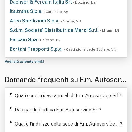
Dachser & Fercam Italia Srl
• Bolzano, BZ
Italtrans S.p.a.
• Calcinate, BG
Arco Spedizioni S.p.a.
• Monza, MB
S.d.m. Societa' Distributrice Merci S.r.l.
• Milano, MI
Fercam Spa
• Bolzano, BZ
Bertani Trasporti S.p.a.
• Castiglione delle Stiviere, MN
Vedi più aziende simili
Domande frequenti su F.m. Autoservi
ce Srl
Quali sono i ricavi annuali di F.m. Autoservice Srl
?
Da quando è attiva F.m. Autoservice Srl
?
Qual è l'indirizzo della sede di F.m. Autoservice S
?
rl