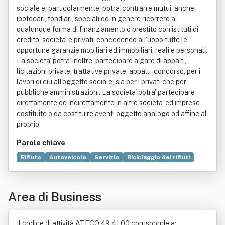
sociale e, particolarmente, potra' contrarre mutui, anche
ipotecari, fondiari, speciali ed in genere ricorrere a
qualunque forma di finanziamento o prestito con istituti di
credito, societa' e privati, concedendo all'uopo tutte le
opportune garanzie mobiliari ed immobiliari, reali e personali.
La societa' potra' inoltre, partecipare a gare di appalti,
licitazioni private, trattative private, appalti - concorso, per i
lavori di cui all'oggetto sociale, sia per i privati che per
pubbliche amministrazioni. La societa' potra' partecipare
direttamente ed indirettamente in altre societa' ed imprese
costituite o da costituire aventi oggetto analogo od affine al
proprio.
Parole chiave
Rifiuto
Autoveicolo
Servizio
Riciclaggio dei rifiuti
Gestione dei rifiuti
Manutenzione
Autobus
Autocarro
Bene immobile
Edilizia
Prodotto (economia)
Area di Business
Rito funebre
Trasporto
Vendita al dettaglio
Il codice di attività ATECO 49.41.00 corrisponde a: