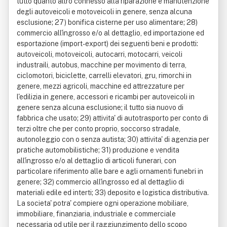
tutto quanto altro connesso alla riparazione e manutenzione
degli autoveicoli e motoveicoli in genere, senza alcuna
esclusione; 27) bonifica cisterne per uso alimentare; 28)
commercio all'ingrosso e/o al dettaglio, ed importazione ed
esportazione (import-export) dei seguenti beni e prodotti:
autoveicoli, motoveicoli, autocarri, motocarri, veicoli
industraili, autobus, macchine per movimento di terra,
ciclomotori, biciclette, carrelli elevatori, gru, rimorchi in
genere, mezzi agricoli, macchine ed attrezzature per
l'edilizia in genere, accessori e ricambi per autoveicoli in
genere senza alcuna esclusione; il tutto sia nuovo di
fabbrica che usato; 29) attivita' di autotrasporto per conto di
terzi oltre che per conto proprio, soccorso stradale,
autonoleggio con o senza autista; 30) attivita' di agenzia per
pratiche automobilistiche; 31) produzione e vendita
all'ingrosso e/o al dettaglio di articoli funerari, con
particolare riferimento alle bare e agli ornamenti funebri in
genere; 32) commercio all'ingrosso ed al dettaglio di
materiali edile ed interti; 33) deposito e logistica distributiva.
La societa' potra' compiere ogni operazione mobiliare,
immobiliare, finanziaria, industriale e commerciale
necessaria od utile per il raggiungimento dello scopo