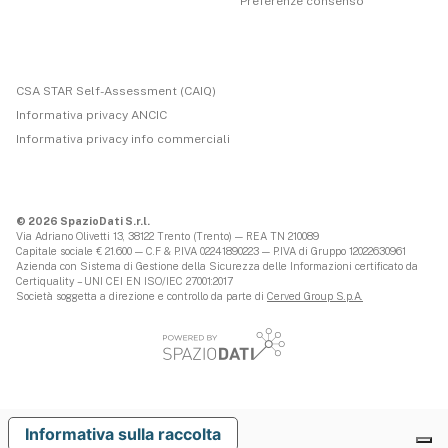
Preferenze consenso
CSA STAR Self-Assessment (CAIQ)
Informativa privacy ANCIC
Informativa privacy info commerciali
© 2026 SpazioDati S.r.l.
Via Adriano Olivetti 13, 38122 Trento (Trento) — REA TN 210089
Capitale sociale € 21.600 — C.F & P.IVA 02241890223 — P.IVA di Gruppo 12022630961
Azienda con Sistema di Gestione della Sicurezza delle Informazioni certificato da
Certiquality – UNI CEI EN ISO/IEC 27001:2017
Società soggetta a direzione e controllo da parte di
Cerved Group S.p.A.
Informativa sulla raccolta