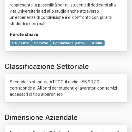
rappresenta la possibilità per gli studenti di dedicarsi alla
vita universitaria ed allo studio anche attraverso
un’esperienza di condivisione e di confronto con gli altri
studenti e con realt
Parole chiave
Studente
Servizio
Fondazione (ente)
Studio
Fitness
Freelance
Ricerca scientifica
Cultura
Scuola
Università
Editoria
Elaborazione dati
Classificazione Settoriale
Formazione
Italia
Organizzazione
Proprietà (diritto)
Secondo lo standard ATECO, il codice 55.90.20
corrisponde a: Alloggi per studenti e lavoratori con servizi
accessori di tipo alberghiero.
Dimensione Aziendale