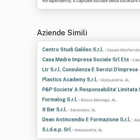
49 dipendenti). Il capitale sociale della società è 
Aziende Simili
Centro Studi Galileo S.r.l.
• Casale Monferrat
Casa Madre Impresa Sociale Srl Ets
• Cab
Ltr S.r.l. Consulenza E Servizi D'impresa
Plastics Academy S.r.l.
• Alessandria, AL
P&P Societa' A Responsabilita' Limitata
Formalog S.r.l.
• Bosco Marengo, AL
9 Bar S.r.l.
• Sarezzano, AL
Dean Antincendio E Formazione S.r.l.
• Al
S.i.d.e.p. Srl
• Alessandria, AL