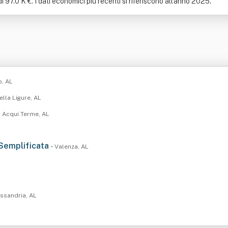
di 97.0 K €. I dati economici più recenti si riferiscono all'anno 2025.
o, AL
ella Ligure, AL
• Acqui Terme, AL
 Semplificata
• Valenza, AL
essandria, AL