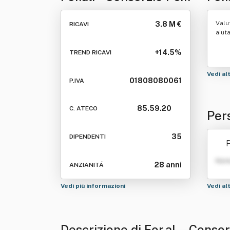
La Formazione
Prof
Valu
3.8 M €
RICAVI
Professionale
Soc
aiut
Dell'alessandrino -
Lim
+14.5%
TREND RICAVI
Società Consortile A
Vedi al
01808080061
P.IVA
Responsabilita'
Limitata
85.59.20
C. ATECO
Pers
rma
35
DIPENDENTI
P
no -
Nom
28 anni
ANZIANITÁ
a' L
Vedi più informazioni
Vedi al
Descrizione di For.al. - Cons