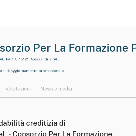
onsorzio Per La Formazione 
drino - Società Consortile
L. PACTO, 15121, Alessandria (AL)
orsi di aggiornamento professionale
Valutazioni
News e media
dabilità creditizia di
al. - Consorzio Per La Formazione