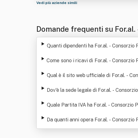
Vedi più aziende simili
Domande frequenti su For.al. 
età Consortile A Responsabili
Quanti dipendenti ha For.al. - Consorzio
Come sono i ricavi di For.al. - Consorzio
ultimi anni
Qual è il sito web ufficiale di For.al. -
ta
Dov'è la sede legale di For.al. - Consorz
Quale Partita IVA ha For.al. - Consorzio
Da quanti anni opera For.al. - Consorzio