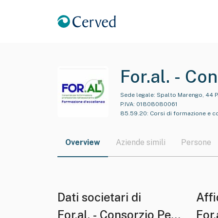
For.al. - C
Dell'alessan
Sede legale:
Spalto Marengo, 44 PA
P.IVA:
01808080061
Limitata
85.59.20
:
Corsi di formazione e c
Overview
Aziende simili
Persone
Dati societari di
Affi
For.al. - Consorzio Per
For.