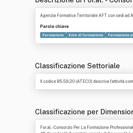
ortile A Responsabilita' Limit
Agenzia Formativa Territoriale AFT con sedi ad A
Parole chiave
Formazione
Ente di formazione
Formazione p
Individuo
Bene immobile
Commercio
Credit
Classificazione Settoriale
Il codice 85.59.20 (ATECO) descrive l'attività co
Classificazione per Dimensio
For.al. - Consorzio Per La Formazione Professionale