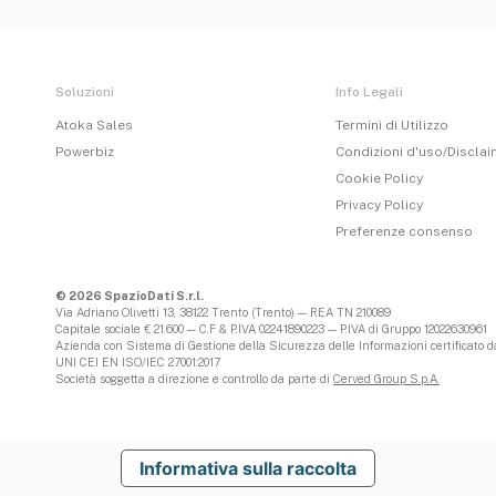
Soluzioni
Info Legali
Atoka Sales
Termini di Utilizzo
Powerbiz
Condizioni d'uso/Discla
Cookie Policy
Privacy Policy
Preferenze consenso
© 2026 SpazioDati S.r.l.
Via Adriano Olivetti 13, 38122 Trento (Trento) — REA TN 210089
Capitale sociale € 21.600 — C.F & P.IVA 02241890223 — P.IVA di Gruppo 12022630961
Azienda con Sistema di Gestione della Sicurezza delle Informazioni certificato da
UNI CEI EN ISO/IEC 27001:2017
Società soggetta a direzione e controllo da parte di
Cerved Group S.p.A.
Informativa sulla raccolta