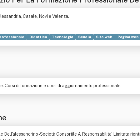
ata
lessandria, Casale, Novi e Valenza.
rofessionale
Didattica
Tecnologia
Scuola
Sito web
Pagina web
o al consumo
Cultura
Cultura digitale
Natura
Oggetto (filosofia)
me: Corsi di formazione e corsi di aggiornamento professionale.
ne
 Dell'alessandrino - Società Consortile A Responsabilita' Limitata rientr