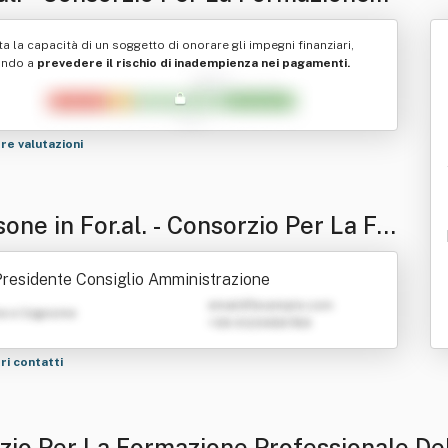
essionale Dell'alessandrino -
ta la capacità di un soggetto di onorare gli impegni finanziari,
ietà Consortile A Responsabilita'
ando a
prevedere il rischio di inadempienza nei pagamenti.
itata
tre valutazioni
one in For.al. - Consorzio Per La Fo
zione Professionale Dell'alessandri
residente Consiglio Amministrazione
 Società Consortile A Responsabilit
emailATexample.com
e e Cognome
+39 0123456789
imitata
tri contatti
orzio Per La Formazione Professionale De