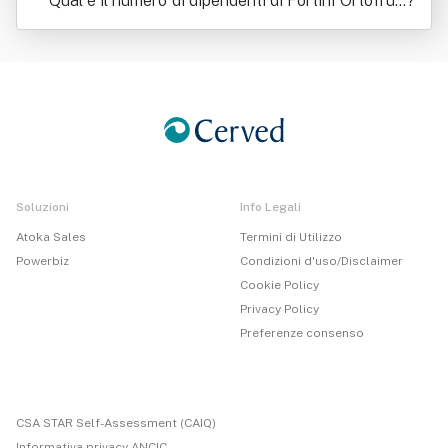
Qual è il numero di dipendenti di Fortini Ortofrutt
?
icoli Srl
Soluzioni
Info Legali
Atoka Sales
Termini di Utilizzo
Powerbiz
Condizioni d'uso/Disclaimer
Cookie Policy
Privacy Policy
Preferenze consenso
CSA STAR Self-Assessment (CAIQ)
Informativa privacy ANCIC