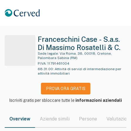
Franceschini Case - S.a.s.
Di Massimo Rosatelli & C.
Sede legale:
Via Roma, 38, 00018, Cretone,
Palombara Sabina (RM)
P.IVA:
11791461004
68.31.00
:
Attività di servizi di intermediazione per
attività immobiliari
PROVA ORA GRATIS
Iscriviti gratis per sbloccare tutte le
informazioni aziendali
Overview
Aziende simili
Persone
Valutazioni