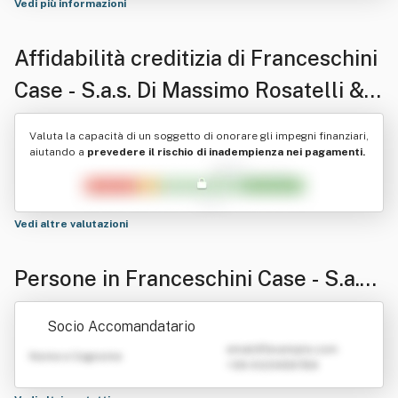
Vedi più informazioni
Affidabilità creditizia di
Franceschini
Case - S.a.s. Di Massimo Rosatelli &
C.
Valuta la capacità di un soggetto di onorare gli impegni finanziari,
aiutando a
prevedere il rischio di inadempienza nei pagamenti.
Vedi altre valutazioni
Persone in Franceschini Case - S.a.s.
Di Massimo Rosatelli & C.
Socio Accomandatario
emailATexample.com
Nome e Cognome
+39 0123456789