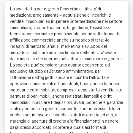
a.s. Di Massimo Rosatelli & C.
La societa' ha per oggetto l'esercizio di attivita' di
mediazione, precisamente: -l'acquisizione di incarichi di
vendite immobiliari ed in genere l'intermediazione nel settore
immobiliare; -il coordinamento, la gestione, l'assistenza
tecnico-commerciale e promozionale anche sotto forma di
affiliazione commerciale anche su incarico di terzi; -le
indagini di mercato, analisi, marketing e sviluppo del
mercato immobiliare ed in particolare delle attivita' svolte
dalle imprese che operano nel settore immobiliare in genere.
La societa' puo' compiere tutto quanto occorrente, ad
esclusivo giudizio dell'organo amministrativo, per
l'attuazione dell'oggetto sociale e cosi' tra l'altro: -fare
operazioni commerciali ed industriali, finanziarie e bancarie,
ipotecarie ed immobiliari, compreso l'acquisto, la vendita e la
permuta di beni mobili, anche registrati, immobili e diritti
immobiliari; -rilasciare fidejussioni, avalli, ipoteche e garanzie
reali e personali in genere per conto e nell'interesse di terzi
anche soci, in favore di banche, istituti di credito ed altri, a
garanzia di aperture di credito e/o finanziamenti in genere
dagli stessi accordati; -ricorrere a qualsiasi forma di