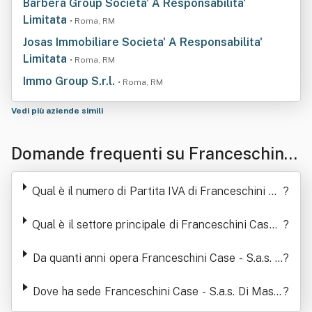
Barbera Group Societa' A Responsabilita'
Limitata
• Roma, RM
Josas Immobiliare Societa' A Responsabilita'
Limitata
• Roma, RM
Immo Group S.r.l.
• Roma, RM
Vedi più aziende simili
Domande frequenti su Franceschini
Case - S.a.s. Di Massimo Rosatelli &
Qual è il numero di Partita IVA di Franceschini Ca
?
C.
se - S.a.s. Di Massimo Rosatelli & C.
Qual è il settore principale di Franceschini Case -
?
S.a.s. Di Massimo Rosatelli & C.
Da quanti anni opera Franceschini Case - S.a.s. D
?
i Massimo Rosatelli & C.
Dove ha sede Franceschini Case - S.a.s. Di Massi
?
mo Rosatelli & C.