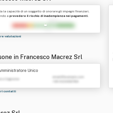
ta la capacità di un soggetto di onorare gli impegni finanziari,
ando a
prevedere il rischio di inadempienza nei pagamenti.
tre valutazioni
sone in Francesco Macrez Srl
mministratore Unico
emailATexample.com
e e Cognome
+39 0123456789
tri contatti
rez Srl