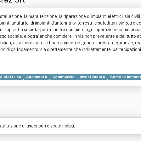
nstallazione, la manutenzione, la riparazione di impianti elettrici, sia civili,
anti antifurto, di impianti d'antenna tv, terrestri e satellitari, singoli e cen
i cui sopra. La societa' potra' inoltre compiere ogni operazione commercia
etto sociale, e potra' anche compiere, in via non prevalente e del tutto
biliari, assumere mutui e finanziamenti in genere, prestare garanzie, real
on di collocamento, sia direttamente che indirettamente, partecipazioni 
o elettrico
Ascensore
Commercio
Investimento
Settore immobi
stallazione di ascensori e scale mobili.