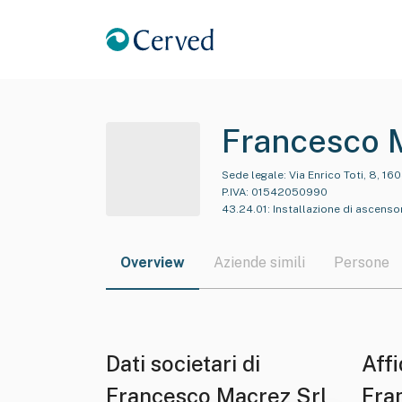
Francesco 
Sede legale:
Via Enrico Toti, 8, 16
P.IVA:
01542050990
43.24.01
:
Installazione di ascensor
Overview
Aziende simili
Persone
Dati societari di
Affi
Francesco Macrez Srl
Fra