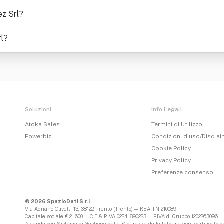
ez Srl
?
l
?
Soluzioni
Info Legali
Atoka Sales
Termini di Utilizzo
Powerbiz
Condizioni d'uso/Discla
Cookie Policy
Privacy Policy
Preferenze consenso
© 2026 SpazioDati S.r.l.
Via Adriano Olivetti 13, 38122 Trento (Trento) — REA TN 210089
Capitale sociale € 21.600 — C.F & P.IVA 02241890223 — P.IVA di Gruppo 12022630961