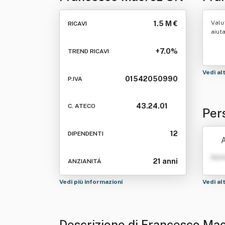
Valu
1.5 M €
RICAVI
aiut
+7.0%
TREND RICAVI
Vedi al
01542050990
P.IVA
43.24.01
C. ATECO
Per
12
DIPENDENTI
A
Nom
21 anni
ANZIANITÁ
Vedi più informazioni
Vedi al
Descrizione di Francesco Mac