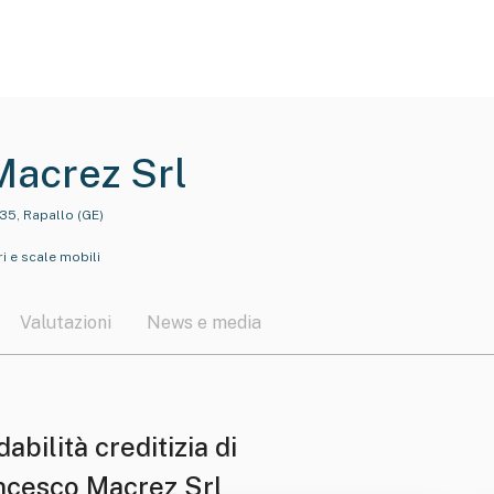
Macrez Srl
035, Rapallo (GE)
i e scale mobili
Valutazioni
News e media
dabilità creditizia di
ncesco Macrez Srl