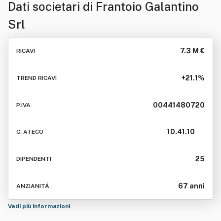
Dati societari di
Frantoio Galantino
Srl
7.3 M €
RICAVI
+21.1%
TREND RICAVI
00441480720
P.IVA
10.41.10
C. ATECO
25
DIPENDENTI
67 anni
ANZIANITÁ
Vedi più informazioni