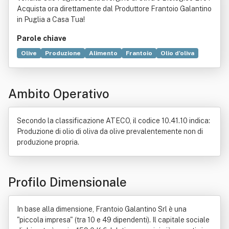
Acquista ora direttamente dal Produttore Frantoio Galantino
in Puglia a Casa Tua!
Parole chiave
Olive
Produzione
Alimento
Frantoio
Olio d'oliva
Turismo
Agricoltura biologica
Carne
Bevanda
Commercio
Agrumi
Gazebo
Erboristeria
Taralli
Ambito Operativo
Ipogeo
Macrobiotica
Amphibia
Bambuseae
Bruschetta
Cosmesi
Echinodermata
Igiene
Italia
Latticini
Paglia
Profumo
Vimine
Secondo la classificazione ATECO, il codice 10.41.10 indica:
Produzione di olio di oliva da olive prevalentemente non di
produzione propria.
Profilo Dimensionale
In base alla dimensione, Frantoio Galantino Srl è una
"piccola impresa" (tra 10 e 49 dipendenti). Il capitale sociale