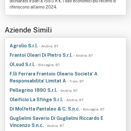
dichiarato è pari a 159.0 K €. I dati economici più recenti si
riferiscono all'anno 2024.
Aziende Simili
Agrolio S.r.l.
• Andria, BT
Frantoi Oleari Di Pietro S.r.l.
• Andria, BT
Ol.sud S.r.l.
• Bisceglie, BT
F.lli Ferrara Frantoio Oleario Societa' A
Responsabilita' Limitat A
• Trani, BT
Pellegrino 1890 S.r.l.
• Andria, BT
Oleificio La Sfinge S.r.l.
• Andria, BT
Di Molfetta Pantaleo & C. S.n.c.
• Bisceglie, BT
Guglielmi Saverio Di Guglielmi Riccardo E
Vincenzo S.n.c.
• Andria, BT