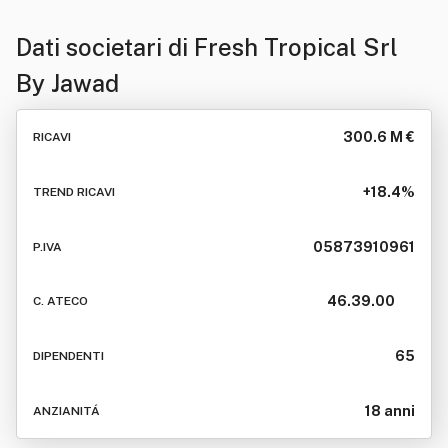
Dati societari di
Fresh Tropical Srl
By Jawad
300.6 M €
RICAVI
+18.4%
TREND RICAVI
05873910961
P.IVA
46.39.00
C. ATECO
65
DIPENDENTI
18 anni
ANZIANITÁ