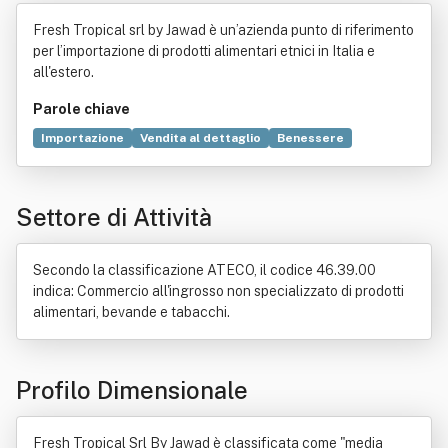
Jawad
Fresh Tropical srl by Jawad è un’azienda punto di riferimento
per l’importazione di prodotti alimentari etnici in Italia e
all'estero.
Parole chiave
Importazione
Vendita al dettaglio
Benessere
Commercio
Bigiotteria
Mangifera indica
Decreto legislativo
Bene immobile
Industria
Settore di Attività
Industria alimentare
Leasing
Legge
Oryza sativa
Verdura
Secondo la classificazione ATECO, il codice 46.39.00
indica: Commercio all'ingrosso non specializzato di prodotti
alimentari, bevande e tabacchi.
Profilo Dimensionale
Fresh Tropical Srl By Jawad è classificata come "media