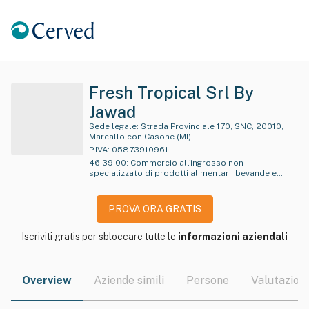
Fresh Tropical Srl By
Jawad
Sede legale:
Strada Provinciale 170, SNC, 20010,
Marcallo con Casone (MI)
P.IVA:
05873910961
46.39.00
:
Commercio all'ingrosso non
specializzato di prodotti alimentari, bevande e
tabacchi
PROVA ORA GRATIS
Iscriviti gratis per sbloccare tutte le
informazioni aziendali
Overview
Aziende simili
Persone
Valutazioni