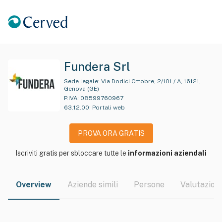
Fundera Srl
Sede legale:
Via Dodici Ottobre, 2/101 / A, 16121,
Genova (GE)
P.IVA:
08599760967
63.12.00
:
Portali web
PROVA ORA GRATIS
Iscriviti gratis per sbloccare tutte le
informazioni aziendali
Overview
Aziende simili
Persone
Valutazioni