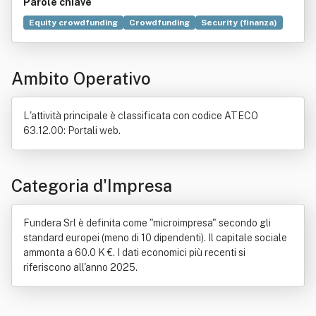
Parole chiave
Equity crowdfunding
Crowdfunding
Security (finanza)
Twitter
Consulenza
Norma giuridica
Direttiva dell'Unione europea
Diritto
Internet
Ambito Operativo
Patrimonio
Ricerca scientifica
Strategia
L'attività principale è classificata con codice ATECO
63.12.00: Portali web.
Categoria d'Impresa
Fundera Srl è definita come "microimpresa" secondo gli
standard europei (meno di 10 dipendenti). Il capitale sociale
ammonta a 60.0 K €. I dati economici più recenti si
riferiscono all'anno 2025.