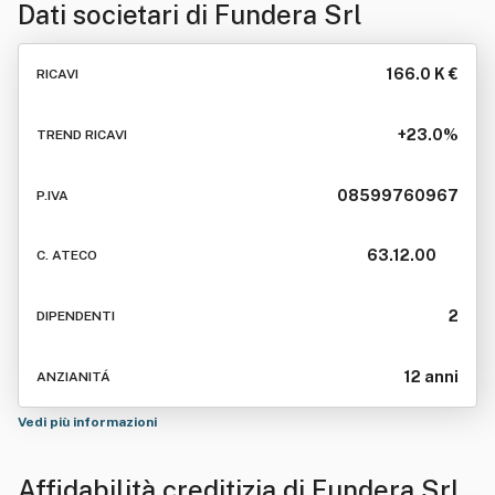
Dati societari di
Fundera Srl
166.0 K €
RICAVI
+23.0%
TREND RICAVI
08599760967
P.IVA
63.12.00
C. ATECO
2
DIPENDENTI
12 anni
ANZIANITÁ
Vedi più informazioni
Affidabilità creditizia di
Fundera Srl