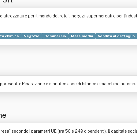
 attrezzature per il mondo del retail, negozi, supermercati e per l'indust
ta chimica
Negozio
Commercio
Mass media
Vendita al dettaglio
ravendita
Processo (diritto)
Titolo (finanza)
appresenta: Riparazione e manutenzione di bilance e macchine automatich
ne
sa" secondo i parametri UE (tra 50 e 249 dipendenti). Il capitale social