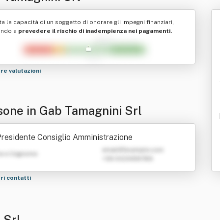
ta la capacità di un soggetto di onorare gli impegni finanziari,
ando a
prevedere il rischio di inadempienza nei pagamenti.
tre valutazioni
sone in Gab Tamagnini Srl
residente Consiglio Amministrazione
emailATexample.com
e e Cognome
+39 0123456789
tri contatti
 Srl