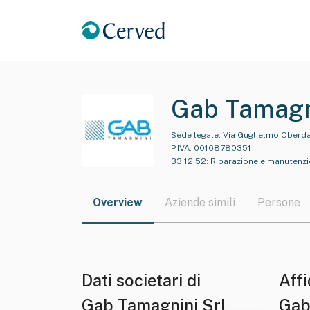
Gab Tamagn
Sede legale:
Via Guglielmo Oberdan
P.IVA:
00168780351
33.12.52
:
Riparazione e manutenzio
Overview
Aziende simili
Persone
Dati societari di
Affi
Gab Tamagnini Srl
Gab