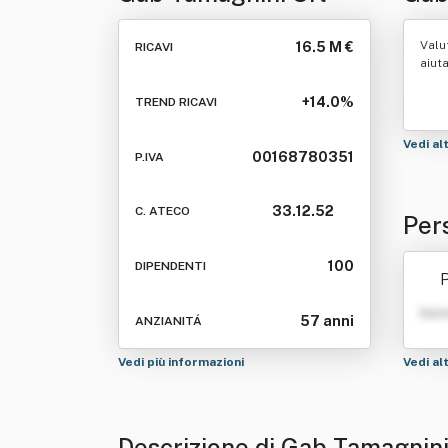
Valu
16.5 M €
RICAVI
aiut
+14.0%
TREND RICAVI
Vedi al
00168780351
P.IVA
33.12.52
C. ATECO
Per
100
DIPENDENTI
P
Nom
57 anni
ANZIANITÁ
Vedi più informazioni
Vedi al
Descrizione di Gab Tamagnini