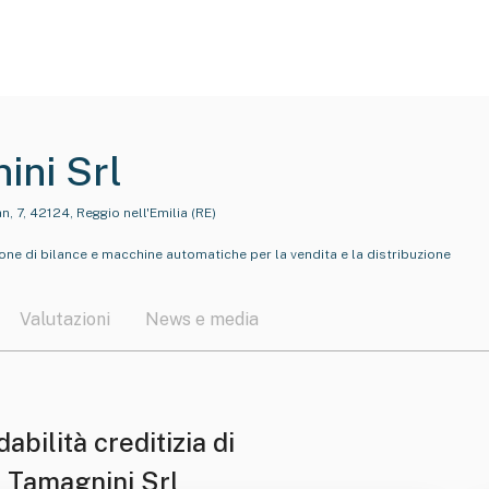
ini Srl
, 7, 42124, Reggio nell'Emilia (RE)
ne di bilance e macchine automatiche per la vendita e la distribuzione
Valutazioni
News e media
dabilità creditizia di
 Tamagnini Srl