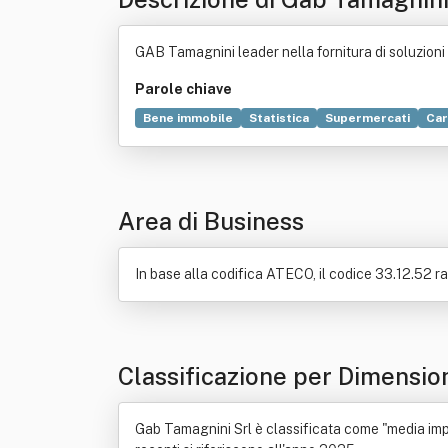
GAB Tamagnini leader nella fornitura di soluzioni e
Parole chiave
Bene immobile
Statistica
Supermercati
Car
Software
Norma giuridica
Tecnologia
Comp
Area di Business
In base alla codifica ATECO, il codice 33.12.52 r
Classificazione per Dimensio
Gab Tamagnini Srl è classificata come "media impre