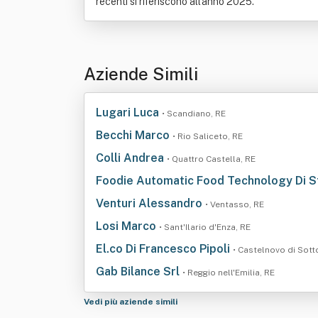
recenti si riferiscono all'anno 2025.
Aziende Simili
Lugari Luca
• Scandiano, RE
Becchi Marco
• Rio Saliceto, RE
Colli Andrea
• Quattro Castella, RE
Foodie Automatic Food Technology Di S
Venturi Alessandro
• Ventasso, RE
Losi Marco
• Sant'Ilario d'Enza, RE
El.co Di Francesco Pipoli
• Castelnovo di Sott
Gab Bilance Srl
• Reggio nell'Emilia, RE
Vedi più aziende simili