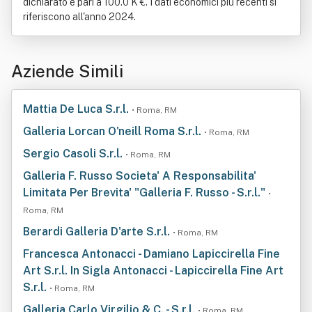
dichiarato è pari a 100.0 K €. I dati economici più recenti si
riferiscono all'anno 2024.
Aziende Simili
Mattia De Luca S.r.l.
• Roma, RM
Galleria Lorcan O'neill Roma S.r.l.
• Roma, RM
Sergio Casoli S.r.l.
• Roma, RM
Galleria F. Russo Societa' A Responsabilita'
Limitata Per Brevita' "Galleria F. Russo - S.r.l."
•
Roma, RM
Berardi Galleria D'arte S.r.l.
• Roma, RM
Francesca Antonacci - Damiano Lapiccirella Fine
Art S.r.l. In Sigla Antonacci - Lapiccirella Fine Art
S.r.l.
• Roma, RM
Galleria Carlo Virgilio & C. - S.r.l.
• Roma, RM