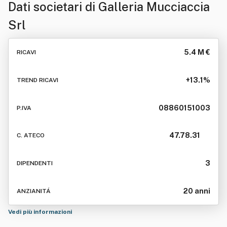
Dati societari di
Galleria Mucciaccia
Srl
5.4 M €
RICAVI
+13.1%
TREND RICAVI
08860151003
P.IVA
47.78.31
C. ATECO
3
DIPENDENTI
20 anni
ANZIANITÁ
Vedi più informazioni