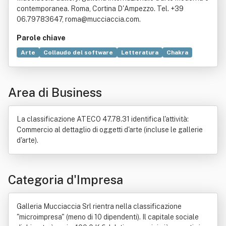
contemporanea. Roma, Cortina D'Ampezzo. Tel. +39
06.79783647, roma@mucciaccia.com.
Parole chiave
Arte
Collaudo del software
Letteratura
Chakra
Mostra
Cache
Commercio
Arredamento
Servizio
Industria
Certificato
Editoria
Ente finanziario
Area di Business
Formazione
Galleria d'arte
Legge
Norma giuridica
Pittura
Stampa
La classificazione ATECO 47.78.31 identifica l'attività:
Commercio al dettaglio di oggetti d'arte (incluse le gallerie
d'arte).
Categoria d'Impresa
Galleria Mucciaccia Srl rientra nella classificazione
"microimpresa" (meno di 10 dipendenti). Il capitale sociale