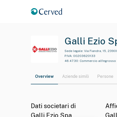
Galli Ezio S
Sede legale:
Via Fiandra, 15, 2390
P.IVA:
00203620133
46.47.30
:
Commercio all'ingrosso di 
Overview
Aziende simili
Persone
Dati societari di
Affi
Galli Ezio Spa
Gall