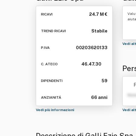
Valu
24.7 M €
RICAVI
aiut
Stabile
TREND RICAVI
Vedi al
00203620133
P.IVA
46.47.30
C. ATECO
Per
59
DIPENDENTI
P
Nom
66 anni
ANZIANITÁ
Vedi più informazioni
Vedi al
Descrizione di Galli Ezio Spa