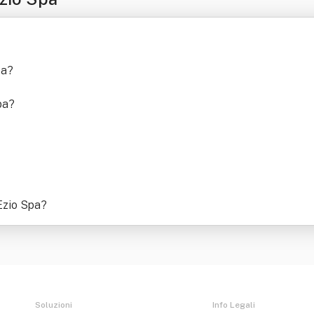
pa
?
pa
?
 Ezio Spa
?
Soluzioni
Info Legali