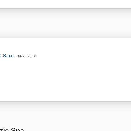
. S.a.s.
• Merate, LC
zio Spa