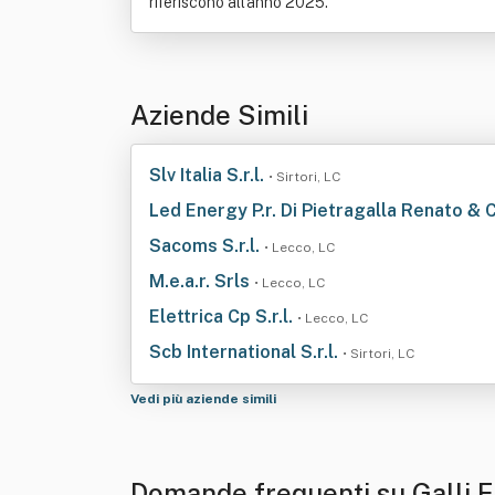
riferiscono all'anno 2025.
Aziende Simili
Slv Italia S.r.l.
• Sirtori, LC
Led Energy P.r. Di Pietragalla Renato & C
Sacoms S.r.l.
• Lecco, LC
M.e.a.r. Srls
• Lecco, LC
Elettrica Cp S.r.l.
• Lecco, LC
Scb International S.r.l.
• Sirtori, LC
Vedi più aziende simili
Domande frequenti su Galli E