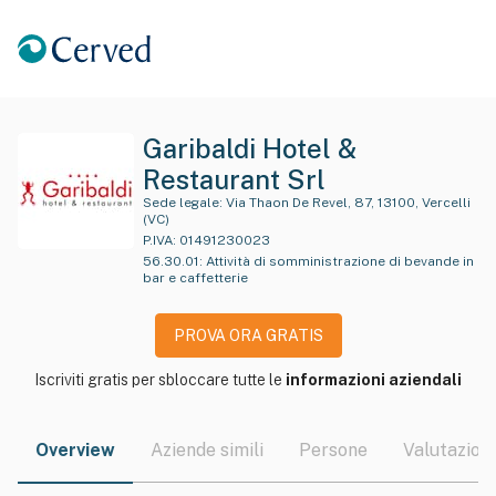
Garibaldi Hotel &
Restaurant Srl
Sede legale:
Via Thaon De Revel, 87, 13100, Vercelli
(VC)
P.IVA:
01491230023
56.30.01
:
Attività di somministrazione di bevande in
bar e caffetterie
PROVA ORA GRATIS
Iscriviti gratis per sbloccare tutte le
informazioni aziendali
Overview
Aziende simili
Persone
Valutazioni