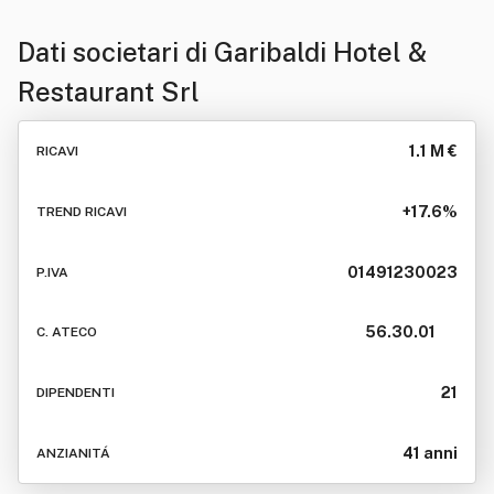
Dati societari di
Garibaldi Hotel &
Restaurant Srl
1.1 M €
RICAVI
+17.6%
TREND RICAVI
01491230023
P.IVA
56.30.01
C. ATECO
21
DIPENDENTI
41 anni
ANZIANITÁ