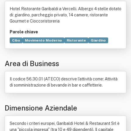
aurant Srl
Hotel Ristorante Garibaldi a Vercelli. Albergo 4 stelle dotato
di: giardino, parcheggio privato, 14 camere, ristorante
Gourmet e Cioccoristoreria
Parole chiave
Cibo
Movimento Moderno
Ristorante
Giardino
Pasticceria
Bene immobile
Gusto
Parcheggio
Hotel
Cioccolato
Italia
Cioccolatino
Sito web
Commercio
Area di Business
Dessert
Commercio elettronico
Dolce
Dati personali
Produzione
Sale
Compravendita
Marketing
Relazione interpersonale
Turismo
Vendita al dettaglio
Il codice 56.30.01 (ATECO) descrive l'attività come: Attività
di somministrazione di bevande in bar e caffetterie.
Dimensione Aziendale
Secondo i criteri europei, Garibaldi Hotel & Restaurant Srl è
una "piccola impresa" (tra 10 e 49 dipendenti). Il capitale