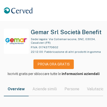
Gemar Srl Società Benefit
Sede legale:
Via Collemarracone, SNC, 03034,
Casalvieri (FR)
P.IVA:
01743770602
22.12.00
:
Fabbricazione di altri prodotti in gomma
PROVA ORA GRATIS
Iscriviti gratis per sbloccare tutte le
informazioni aziendali
Overview
Aziende simili
Persone
Valutazioni