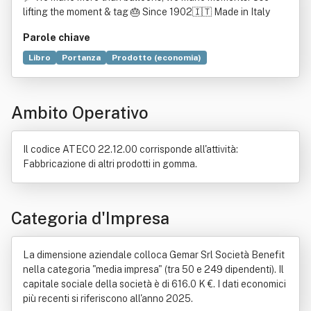
lifting the moment & tag 🎂 Since 1902🇮🇹 Made in Italy
Parole chiave
Libro
Portanza
Prodotto (economia)
Pallone aerostatico
Produzione
Sostenibilità
Consumatore
Natura
Informazione
Ambito Operativo
Associazione (diritto)
Comunità
Consumo
Energia
Lattice
Teleologia
Il codice ATECO 22.12.00 corrisponde all'attività:
Fabbricazione di altri prodotti in gomma.
Categoria d'Impresa
La dimensione aziendale colloca Gemar Srl Società Benefit
nella categoria "media impresa" (tra 50 e 249 dipendenti). Il
capitale sociale della società è di 616.0 K €. I dati economici
più recenti si riferiscono all'anno 2025.