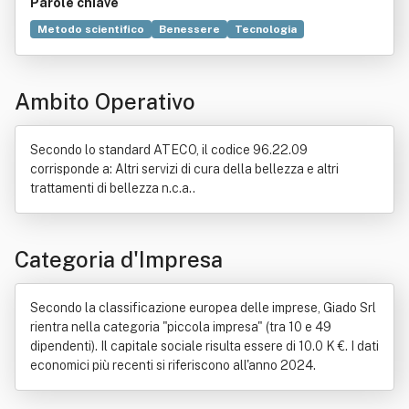
Parole chiave
Metodo scientifico
Benessere
Tecnologia
Fisioterapia
Sole
Shiatsu
Settimana
Estetica
Legge
Ricerca scientifica
Norma giuridica
Salute
Ambito Operativo
Commercio
Bene immobile
Chirurgia
Medicina
Musica
Ristorante
Secondo lo standard ATECO, il codice 96.22.09
corrisponde a: Altri servizi di cura della bellezza e altri
trattamenti di bellezza n.c.a..
Categoria d'Impresa
Secondo la classificazione europea delle imprese, Giado Srl
rientra nella categoria "piccola impresa" (tra 10 e 49
dipendenti). Il capitale sociale risulta essere di 10.0 K €. I dati
economici più recenti si riferiscono all'anno 2024.