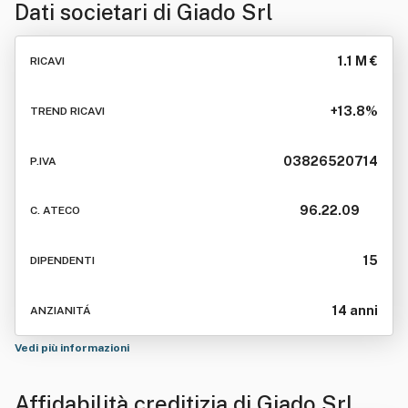
Dati societari di
Giado Srl
1.1 M €
RICAVI
+13.8%
TREND RICAVI
03826520714
P.IVA
96.22.09
C. ATECO
15
DIPENDENTI
14 anni
ANZIANITÁ
Vedi più informazioni
Affidabilità creditizia di
Giado Srl