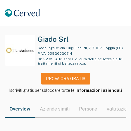
Giado Srl
Sede legale:
Via Luigi Einaudi, 7, 71122, Foggia (FG)
P.IVA:
03826520714
96.22.09
:
Altri servizi di cura della bellezza e altri
trattamenti di bellezza n.c.a.
PROVA ORA GRATIS
Iscriviti gratis per sbloccare tutte le
informazioni aziendali
Overview
Aziende simili
Persone
Valutazioni