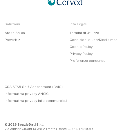
Soluzioni
Info Legali
Atoka Sales
Termini di Utilizzo
Powerbiz
Condizioni d'uso/Disclaimer
Cookie Policy
Privacy Policy
Preferenze consenso
CSA STAR Self-Assessment (CAIQ)
Informativa privacy ANCIC
Informativa privacy info commerciali
© 2026 SpazioDati S.r.l.
Via Adriano Olivetti 13, 38122 Trento (Trento) — REA TN 210089