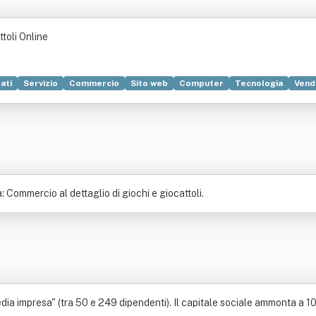
ttoli Online
ati
Servizio
Commercio
Sito web
Computer
Tecnologia
Vendi
ica
Prodotto (economia)
Progettazione
: Commercio al dettaglio di giochi e giocattoli.
ia impresa" (tra 50 e 249 dipendenti). Il capitale sociale ammonta a 100.