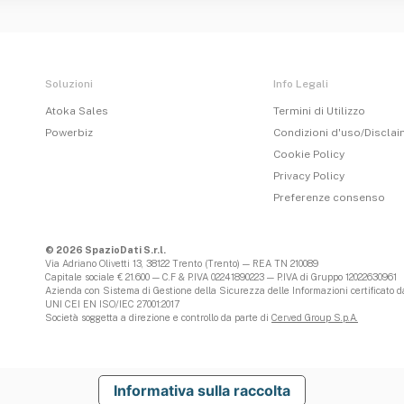
Soluzioni
Info Legali
Atoka Sales
Termini di Utilizzo
Powerbiz
Condizioni d'uso/Discla
Cookie Policy
Privacy Policy
Preferenze consenso
© 2026 SpazioDati S.r.l.
Via Adriano Olivetti 13, 38122 Trento (Trento) — REA TN 210089
Capitale sociale € 21.600 — C.F & P.IVA 02241890223 — P.IVA di Gruppo 12022630961
Azienda con Sistema di Gestione della Sicurezza delle Informazioni certificato da
UNI CEI EN ISO/IEC 27001:2017
Società soggetta a direzione e controllo da parte di
Cerved Group S.p.A.
Informativa sulla raccolta