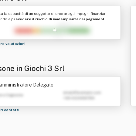
ta la capacità di un soggetto di onorare gli impegni finanziari,
ando a
prevedere il rischio di inadempienza nei pagamenti.
tre valutazioni
one in Giochi 3 Srl
mministratore Delegato
emailATexample.com
e e Cognome
+39 0123456789
tri contatti