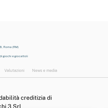
98, Roma (RM)
i giochi e giocattoli
Valutazioni
News e media
dabilità creditizia di
hi 3 Srl