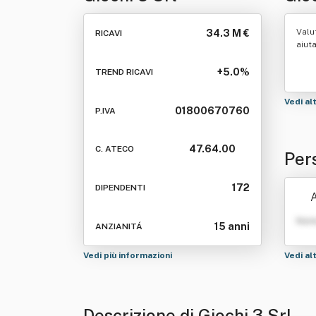
Valu
34.3 M €
RICAVI
aiut
+5.0%
TREND RICAVI
Vedi al
01800670760
P.IVA
47.64.00
C. ATECO
Pers
172
DIPENDENTI
A
Nom
15 anni
ANZIANITÁ
Vedi più informazioni
Vedi al
Descrizione di Giochi 3 Srl