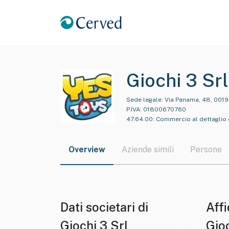
Giochi 3 Srl
Sede legale:
Via Panama, 48, 001
P.IVA:
01800670760
47.64.00
:
Commercio al dettaglio d
Overview
Aziende simili
Persone
Dati societari di
Affi
Giochi 3 Srl
Gioc