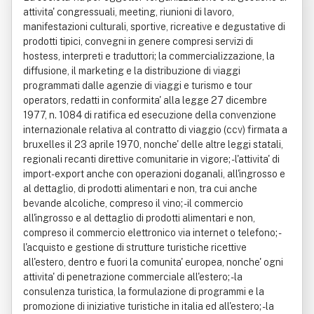
attivita' congressuali, meeting, riunioni di lavoro,
manifestazioni culturali, sportive, ricreative e degustative di
prodotti tipici, convegni in genere compresi servizi di
hostess, interpreti e traduttori; la commercializzazione, la
diffusione, il marketing e la distribuzione di viaggi
programmati dalle agenzie di viaggi e turismo e tour
operators, redatti in conformita' alla legge 27 dicembre
1977, n. 1084 di ratifica ed esecuzione della convenzione
internazionale relativa al contratto di viaggio (ccv) firmata a
bruxelles il 23 aprile 1970, nonche' delle altre leggi statali,
regionali recanti direttive comunitarie in vigore; - l'attivita' di
import-export anche con operazioni doganali, all'ingrosso e
al dettaglio, di prodotti alimentari e non, tra cui anche
bevande alcoliche, compreso il vino; - il commercio
all'ingrosso e al dettaglio di prodotti alimentari e non,
compreso il commercio elettronico via internet o telefono; -
l'acquisto e gestione di strutture turistiche ricettive
all'estero, dentro e fuori la comunita' europea, nonche' ogni
attivita' di penetrazione commerciale all'estero; - la
consulenza turistica, la formulazione di programmi e la
promozione di iniziative turistiche in italia ed all'estero; - la