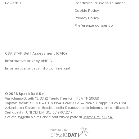
Powerbiz
Condizioni d'uso/Disclaimer
Cookie Policy
Privacy Policy
Preferenze consenso
CSA STAR Self-Assessment (CAIQ)
Informativa privacy ANCIC
Informativa privacy info commerciali
© 2026 SpazioDati S.r.l.
Via Adriano Olivetti 13, 38122 Trento (Trento) — REA TN 210089
Capitale sociale € 21.600 — C.F & P.IVA 02241890223 — P.IVA di Gruppo 12022630961
Azienda con Sistema di Gestione della Sicurezza delle Informazioni certificato da
Certiquality – UNI CEI EN ISO/IEC 27001:2017
Società soggetta a direzione e controllo da parte di
Cerved Group S.p.A.