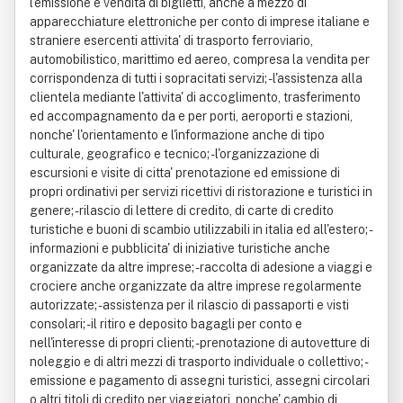
l'emissione e vendita di biglietti, anche a mezzo di
apparecchiature elettroniche per conto di imprese italiane e
straniere esercenti attivita' di trasporto ferroviario,
automobilistico, marittimo ed aereo, compresa la vendita per
corrispondenza di tutti i sopracitati servizi; - l'assistenza alla
clientela mediante l'attivita' di accoglimento, trasferimento
ed accompagnamento da e per porti, aeroporti e stazioni,
nonche' l'orientamento e l'informazione anche di tipo
culturale, geografico e tecnico; - l'organizzazione di
escursioni e visite di citta' prenotazione ed emissione di
propri ordinativi per servizi ricettivi di ristorazione e turistici in
genere; - rilascio di lettere di credito, di carte di credito
turistiche e buoni di scambio utilizzabili in italia ed all'estero; -
informazioni e pubblicita' di iniziative turistiche anche
organizzate da altre imprese; - raccolta di adesione a viaggi e
crociere anche organizzate da altre imprese regolarmente
autorizzate; - assistenza per il rilascio di passaporti e visti
consolari; - il ritiro e deposito bagagli per conto e
nell'interesse di propri clienti; - prenotazione di autovetture di
noleggio e di altri mezzi di trasporto individuale o collettivo; -
emissione e pagamento di assegni turistici, assegni circolari
o altri titoli di credito per viaggiatori, nonche' cambio di