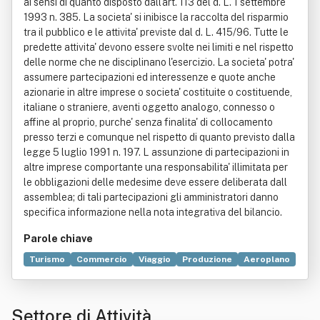
ai sensi di quanto disposto dall'art. 113 del d. L. 1 settembre
1993 n. 385. La societa' si inibisce la raccolta del risparmio
tra il pubblico e le attivita' previste dal d. L. 415/96. Tutte le
predette attivita' devono essere svolte nei limiti e nel rispetto
delle norme che ne disciplinano l'esercizio. La societa' potra'
assumere partecipazioni ed interessenze e quote anche
azionarie in altre imprese o societa' costituite o costituende,
italiane o straniere, aventi oggetto analogo, connesso o
affine al proprio, purche' senza finalita' di collocamento
presso terzi e comunque nel rispetto di quanto previsto dalla
legge 5 luglio 1991 n. 197. L assunzione di partecipazioni in
altre imprese comportante una responsabilita' illimitata per
le obbligazioni delle medesime deve essere deliberata dall
assemblea; di tali partecipazioni gli amministratori danno
specifica informazione nella nota integrativa del bilancio.
Parole chiave
Turismo
Commercio
Viaggio
Produzione
Aeroplano
Danno
Informazione
Legge
Regioni d'Italia
Servizio
Unione europea
Vendita al dettaglio
Settore di Attività