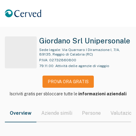
Giordano Srl Unipersonale
Sede legale:
Via Quarnaro I Diramazione I, 7/A,
89135, Reggio di Calabria (RC)
P.IVA:
02732860800
79.11.00
:
Attività delle agenzie di viaggio
PROVA ORA GRATIS
Iscriviti gratis per sbloccare tutte le
informazioni aziendali
Overview
Aziende simili
Persone
Valutazioni