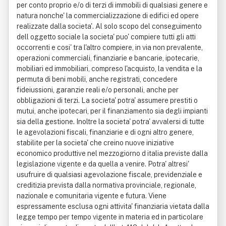
per conto proprio e/o di terzi di immobili di qualsiasi genere e
natura nonche' la commercializzazione di edifici ed opere
realizzate dalla societa'. Al solo scopo del conseguimento
dell oggetto sociale la societa' puo' compiere tutti gli atti
occorrenti e cosi' tra l'altro compiere, in via non prevalente,
operazioni commerciali, finanziarie e bancarie, ipotecarie,
mobiliari ed immobiliari, compreso l'acquisto, la vendita e la
permuta di beni mobili, anche registrati, concedere
fideiussioni, garanzie reali e/o personali, anche per
obbligazioni di terzi. La societa' potra' assumere prestiti o
mutui, anche ipotecari, per il finanziamento sia degli impianti
sia della gestione. Inoltre la societa' potra' avvalersi di tutte
le agevolazioni fiscali, finanziarie e di ogni altro genere,
stabilite per la societa' che creino nuove iniziative
economico produttive nel mezzogiorno d italia previste dalla
legislazione vigente e da quella a venire. Potra' altresi'
usufruire di qualsiasi agevolazione fiscale, previdenziale e
creditizia prevista dalla normativa provinciale, regionale,
nazionale e comunitaria vigente e futura. Viene
espressamente esclusa ogni attivita' finanziaria vietata dalla
legge tempo per tempo vigente in materia ed in particolare