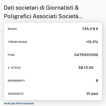
Dati societari di
Giornalisti &
Poligrafici Associati Società
Cooperativa
745.0 K €
RICAVI
+15.5%
TREND RICAVI
04783011002
P.IVA
58.13.00
C. ATECO
8
DIPENDENTI
31 anni
ANZIANITÁ
Vedi più informazioni