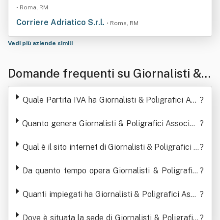
• Roma, RM
Corriere Adriatico S.r.l.
• Roma, RM
Vedi più aziende simili
Domande frequenti su Giornalisti & P
oligrafici Associati Società Cooperat
Quale Partita IVA ha Giornalisti & Poligrafici Ass
?
iva
ociati Società Cooperativa
Quanto genera Giornalisti & Poligrafici Associati
?
Società Cooperativa in termini di ricavi
Qual è il sito internet di Giornalisti & Poligrafici A
?
ssociati Società Cooperativa
Da quanto tempo opera Giornalisti & Poligrafici
?
Associati Società Cooperativa
Quanti impiegati ha Giornalisti & Poligrafici Asso
?
ciati Società Cooperativa
Dove è situata la sede di Giornalisti & Poligrafici
?