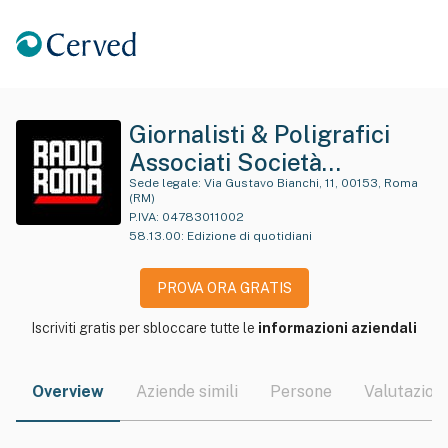
Giornalisti & Poligrafici
Associati Società
Cooperativa
Sede legale:
Via Gustavo Bianchi, 11, 00153, Roma
(RM)
P.IVA:
04783011002
58.13.00
:
Edizione di quotidiani
PROVA ORA GRATIS
Iscriviti gratis per sbloccare tutte le
informazioni aziendali
Overview
Aziende simili
Persone
Valutazioni