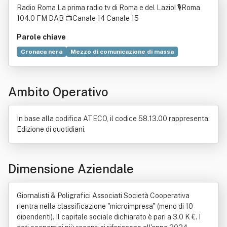
Radio Roma La prima radio tv di Roma e del Lazio! 🎙️Roma
104.0 FM DAB 📺Canale 14 Canale 15
Parole chiave
Cronaca nera
Mezzo di comunicazione di massa
Commercio
Tecnologia
Salute
Spettacolo
Comunicazione
Cultura
Viaggio
Informazione
Ambito Operativo
Politica
Contributo
Gastronomia
Scienza
Economia
Elettronica
Giornalismo
Legge
Locazione
Periodico
Produzione
Quotidiano
In base alla codifica ATECO, il codice 58.13.00 rappresenta:
Edizione di quotidiani.
Dimensione Aziendale
Giornalisti & Poligrafici Associati Società Cooperativa
rientra nella classificazione "microimpresa" (meno di 10
dipendenti). Il capitale sociale dichiarato è pari a 3.0 K €. I