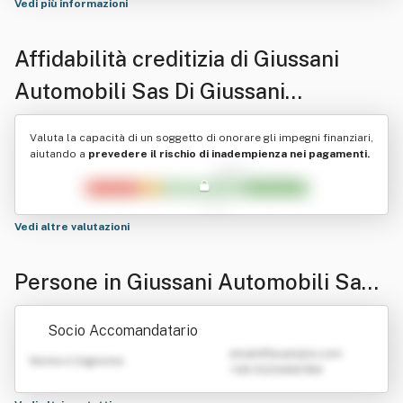
Vedi più informazioni
Affidabilità creditizia di
Giussani
Automobili Sas Di Giussani
Giuseppina E C.
Valuta la capacità di un soggetto di onorare gli impegni finanziari,
aiutando a
prevedere il rischio di inadempienza nei pagamenti.
Vedi altre valutazioni
Persone in Giussani Automobili Sas
Di Giussani Giuseppina E C.
Socio Accomandatario
emailATexample.com
Nome e Cognome
+39 0123456789