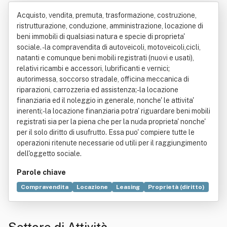
as Di Giussani Giuseppina E C.
Acquisto, vendita, premuta, trasformazione, costruzione,
ristrutturazione, conduzione, amministrazione, locazione di
beni immobili di qualsiasi natura e specie di proprieta'
sociale. - la compravendita di autoveicoli, motoveicoli,cicli,
natanti e comunque beni mobili registrati (nuovi e usati),
relativi ricambi e accessori, lubrificanti e vernici;
autorimessa, soccorso stradale, officina meccanica di
riparazioni, carrozzeria ed assistenza;- la locazione
finanziaria ed il noleggio in generale, nonche' le attivita'
inerenti;- la locazione finanziaria potra' riguardare beni mobili
registrati sia per la piena che per la nuda proprieta' nonche'
per il solo diritto di usufrutto. Essa puo' compiere tutte le
operazioni ritenute necessarie od utili per il raggiungimento
dell'oggetto sociale.
Parole chiave
Compravendita
Locazione
Leasing
Proprietà (diritto)
Diritto
Vernice
Autoveicolo
Bene immobile
Carrozzeria (meccanica)
Costruzione
Lubrificante
Motocicletta
Natura
Nuda proprietà