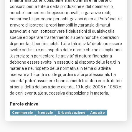
finalita' analoghe, complementari od affini e far parte di
consorzi per la tutela della produzione e del commercio,
nonche' concedere fidejussioni, avalli, e garanzie reali,
comprese le ipotecarie per obbligazioni di terzi. Potra' inoltre
gravare di ipoteca i propri immobili in garanzia di mutui
agevolati e non, sottoscrivere fidejussioni di qualsivoglia
specie ed operare trasferimento su beni nonche' operazioni
di permuta di beni immobili. Tutte tali attivita' debbono essere
svolte nei limiti e nel rispetto delle norme che ne disciplinano
l'esercizio; in particolare, le attivita' di natura finanziaria
debbono essere svolte in ossequio al disposto delle leggi in
materia e nel rispetto della normativa in tema di attivita'
riservate ad iscritti a collegi, ordini o albi professionali. La
societa' potra' assumere finanziamenti fruttiferi ed infruttiferi
ai sensi della deliberazione cicr del 19 luglio 2005 n. 1058 e
da ogni eventuale successiva disposizione in materia.
Parole chiave
Commercio
Negozio
Urbanizzazione
Appalto
Bene immobile
Deliberazione
Elettricità
Fognatura
Industria
Suolo
Trattamento delle acque reflue