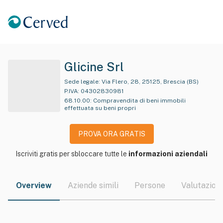
Glicine Srl
Sede legale:
Via Flero, 28, 25125, Brescia (BS)
P.IVA:
04302830981
68.10.00
:
Compravendita di beni immobili
effettuata su beni propri
PROVA ORA GRATIS
Iscriviti gratis per sbloccare tutte le
informazioni aziendali
Overview
Aziende simili
Persone
Valutazioni