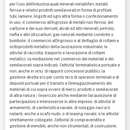
per l'uso dell'industria quali minerali metalliferi, metalli
ferrosi e relativi prodotti semilavorati in forma di profilati,
tubi, lamiere, lingotti ed ogni altra forma o confezionamento
in uso; - il commercio all'ingrosso di metalli non ferrosi, del
carbone e dei suoi derivati; alcali ed altri minerali; petrolio,
nafta e altri idrocarburi; gas naturali mediante condotte o
bombole; - il commercio all'ingrosso e al dettaglio di rottami e
sottoprodotti metallici della lavorazione industriale; le
attivita' di raccolta, trasporto e lavorazione di rottami
metallici; - la mediazione nel commercio dei materiali e dei
semilavorati sopra indicati; - l'attivita' terminalistica portuale e
non, anche in virtu' di rapporti concessori pubblici, la
gestione diretta e/o per conto terzi di operatori terminali e di
depositi portuali per il transito e l'immagazzinamento dei
materiali di cui sopra ovvero di merci, prodotti o semilavorati
di altra natura ; - l'esercizio anche mediante l'acquisizione di
partecipazioni o interessenze in altre imprese, di attivita' di
armamento, di cantieristica navale, di noleggio navi e/o
natanti, anche a scafo nudo, o di leasing navale, e le attivita'
strettamente collegate; - l'attivita' di compravendita e
gestione di immobili, anche non strumentali, di costruzione,