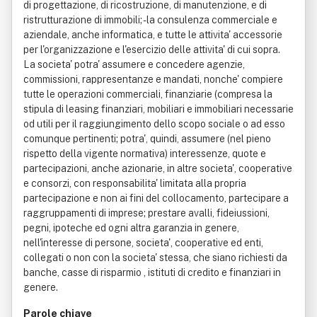
di progettazione, di ricostruzione, di manutenzione, e di
ristrutturazione di immobili; - la consulenza commerciale e
aziendale, anche informatica, e tutte le attivita' accessorie
per l'organizzazione e l'esercizio delle attivita' di cui sopra.
La societa' potra' assumere e concedere agenzie,
commissioni, rappresentanze e mandati, nonche' compiere
tutte le operazioni commerciali, finanziarie (compresa la
stipula di leasing finanziari, mobiliari e immobiliari necessarie
od utili per il raggiungimento dello scopo sociale o ad esso
comunque pertinenti; potra', quindi, assumere (nel pieno
rispetto della vigente normativa) interessenze, quote e
partecipazioni, anche azionarie, in altre societa', cooperative
e consorzi, con responsabilita' limitata alla propria
partecipazione e non ai fini del collocamento, partecipare a
raggruppamenti di imprese; prestare avalli, fideiussioni,
pegni, ipoteche ed ogni altra garanzia in genere,
nell'interesse di persone, societa', cooperative ed enti,
collegati o non con la societa' stessa, che siano richiesti da
banche, casse di risparmio , istituti di credito e finanziari in
genere.
Parole chiave