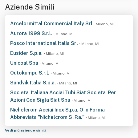
Aziende Simili
Arcelormittal Commercial Italy Srl
• Milano, MI
Aurora 1999 S.r.l.
• Milano, MI
Posco International Italia Srl
• Milano, MI
Eusider S.p.a.
• Milano, MI
Unicoal Spa
• Milano, MI
Outokumpu S.r.l.
• Milano, MI
Sandvik Italia S.p.a.
• Milano, MI
Societa' Italiana Acciai Tubi Siat Societa' Per
Azioni Con Sigla Siat Spa
• Milano, MI
Nichelcrom Acciai Inox S.p.a. O In Forma
Abbreviata "Nichelcrom S .P.a."
• Milano, MI
Vedi più aziende simili