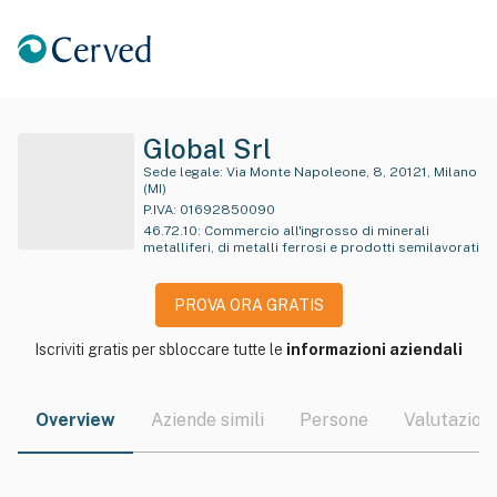
Global Srl
Sede legale:
Via Monte Napoleone, 8, 20121, Milano
(MI)
P.IVA:
01692850090
46.72.10
:
Commercio all'ingrosso di minerali
metalliferi, di metalli ferrosi e prodotti semilavorati
PROVA ORA GRATIS
Iscriviti gratis per sbloccare tutte le
informazioni aziendali
Overview
Aziende simili
Persone
Valutazioni