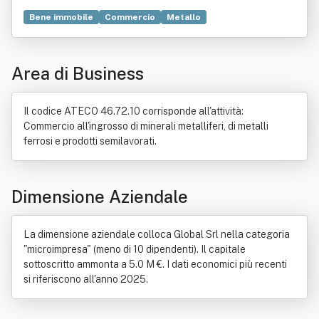
Bene immobile
Commercio
Metallo
Società cooperativa
Minerale
Prodotto (economia)
Compravendita
Industria
Nave
Organizzazione
Area di Business
Porto
Semilavorato
Il codice ATECO 46.72.10 corrisponde all'attività:
Commercio all'ingrosso di minerali metalliferi, di metalli
ferrosi e prodotti semilavorati.
Dimensione Aziendale
La dimensione aziendale colloca Global Srl nella categoria
"microimpresa" (meno di 10 dipendenti). Il capitale
sottoscritto ammonta a 5.0 M €. I dati economici più recenti
si riferiscono all'anno 2025.