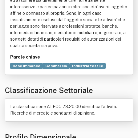
ed assumere sia direttamente che indirettamente
interessenze e partecipazioni in altre societa' aventi oggetto
affine o connesso al proprio. Sono, in ogni caso,
tassativamente escluse dall' oggetto sociale le attivita' che
per legge sono riservate a professioni protette, banche,
intermediari finanziari, mediatori immobiliari e, in generale, a
soggetti dotati di particolari requisiti od autorizzazioni dei
quali la societa' sia priva.
Parole chiave
Bene immobile
Commercio
Industria tessile
Abbigliamento
Accessorio
Alimento
Biancheria intima
Concia
Consulenza
Filato
Scarpa
Classificazione Settoriale
La classificazione ATECO 73.20.00 identifica l'attività:
Ricerche di mercato e sondaggi di opinione.
Profilo Dimensionale