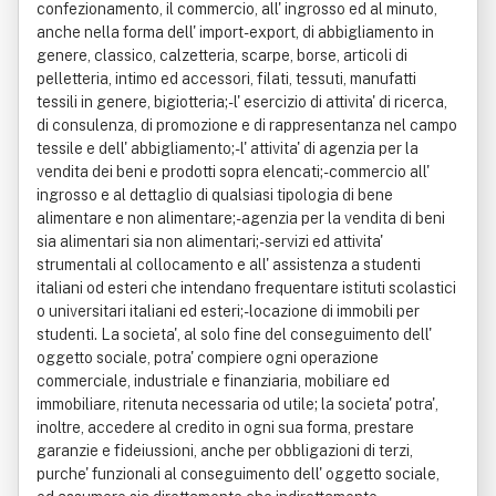
confezionamento, il commercio, all' ingrosso ed al minuto,
anche nella forma dell' import- export, di abbigliamento in
genere, classico, calzetteria, scarpe, borse, articoli di
pelletteria, intimo ed accessori, filati, tessuti, manufatti
tessili in genere, bigiotteria;- l' esercizio di attivita' di ricerca,
di consulenza, di promozione e di rappresentanza nel campo
tessile e dell' abbigliamento;- l' attivita' di agenzia per la
vendita dei beni e prodotti sopra elencati;- commercio all'
ingrosso e al dettaglio di qualsiasi tipologia di bene
alimentare e non alimentare;- agenzia per la vendita di beni
sia alimentari sia non alimentari;- servizi ed attivita'
strumentali al collocamento e all' assistenza a studenti
italiani od esteri che intendano frequentare istituti scolastici
o universitari italiani ed esteri;- locazione di immobili per
studenti. La societa', al solo fine del conseguimento dell'
oggetto sociale, potra' compiere ogni operazione
commerciale, industriale e finanziaria, mobiliare ed
immobiliare, ritenuta necessaria od utile; la societa' potra',
inoltre, accedere al credito in ogni sua forma, prestare
garanzie e fideiussioni, anche per obbligazioni di terzi,
purche' funzionali al conseguimento dell' oggetto sociale,