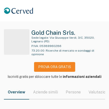
Gold Chain Srls.
Sede legale:
Via Giuseppe Verdi, 3/C, 35020,
Legnaro (PD)
P.IVA:
05389960286
73.20.00
:
Ricerche di mercato e sondaggi di
opinione
PROVA ORA GRATIS
Iscriviti gratis per sbloccare tutte le
informazioni aziendali
Overview
Aziende simili
Persone
Valutazioni