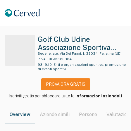
Golf Club Udine
Associazione Sportiva
Dilettantistica
Sede legale:
Via Dei Faggi, 1, 33034, Fagagna (UD)
P.IVA:
01862160304
93.19.10
:
Enti e organizzazioni sportive, promozione
di eventi sportivi
PROVA ORA GRATIS
Iscriviti gratis per sbloccare tutte le
informazioni aziendali
Overview
Aziende simili
Persone
Valutazioni