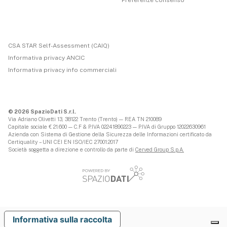
Preferenze consenso
CSA STAR Self-Assessment (CAIQ)
Informativa privacy ANCIC
Informativa privacy info commerciali
© 2026 SpazioDati S.r.l.
Via Adriano Olivetti 13, 38122 Trento (Trento) — REA TN 210089
Capitale sociale € 21.600 — C.F & P.IVA 02241890223 — P.IVA di Gruppo 12022630961
Azienda con Sistema di Gestione della Sicurezza delle Informazioni certificato da
Certiquality – UNI CEI EN ISO/IEC 27001:2017
Società soggetta a direzione e controllo da parte di
Cerved Group S.p.A.
Informativa sulla raccolta