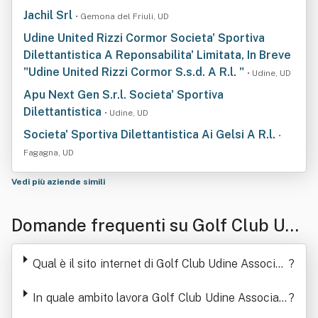
Jachil Srl
• Gemona del Friuli, UD
Udine United Rizzi Cormor Societa' Sportiva
Dilettantistica A Reponsabilita' Limitata, In Breve
"Udine United Rizzi Cormor S.s.d. A R.l. "
• Udine, UD
Apu Next Gen S.r.l. Societa' Sportiva
Dilettantistica
• Udine, UD
Societa' Sportiva Dilettantistica Ai Gelsi A R.l.
•
Fagagna, UD
Vedi più aziende simili
Domande frequenti su Golf Club Udi
ne Associazione Sportiva Dilettantist
Qual è il sito internet di Golf Club Udine Associaz
?
ica
ione Sportiva Dilettantistica
In quale ambito lavora Golf Club Udine Associazi
?
one Sportiva Dilettantistica