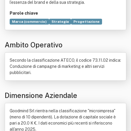
l’essenza del brand e della sua strategia.
Parole chiave
Marca (commercio)
Strategia
Progettazione
Commercio
Servizio
Valore
Pubblicità
Negozio
Consulenza
Digitale (informatica)
Comunicazione
Ambito Operativo
Contratto
Fotografia
Imballaggio
Leasing
Legge
Motivazione (psicologia)
Sviluppo economico
Vendita al dettaglio
Secondo la classificazione ATECO, il codice 73.11.02 indica:
Conduzione di campagne di marketing e altri servizi
pubblicitari.
Dimensione Aziendale
Goodmind Srl rientra nella classificazione "microimpresa"
(meno di 10 dipendenti). La dotazione di capitale sociale è
pari a 20.0 K €. I dati economici più recenti si riferiscono
all'anno 2025.