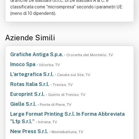
Grafiche De Bastiani - S.n.c. Di De Bastiani A & C. è
classificata come "microimpresa" secondo i parametri UE
(meno di 10 dipendenti).
Aziende Simili
Grafiche Antiga S.p.a.
• Crocetta del Montello, TV
Imoco Spa
• Villorba, TV
L'artegrafica S.r.l.
• Casale sul Sile, TV
Rotas Italia S.r.l.
• Treviso, TV
Europrint S.r.l.
• Quinto di Treviso, TV
Gielle S.r.l.
• Ponte di Piave, TV
Large Format Printing S.r.l. In Forma Abbreviata
"Lfp S.r.l."
• Istrana, TV
New Press S.r.l.
• Montebelluna, TV