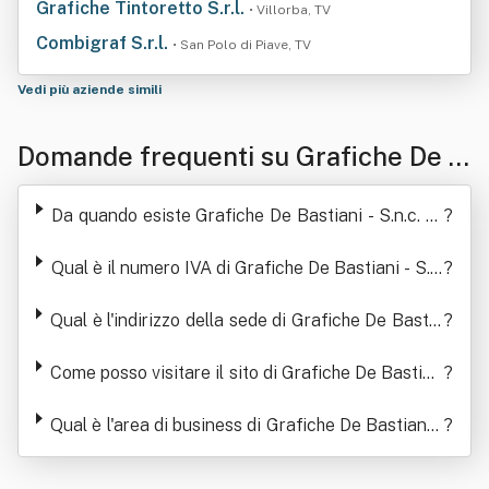
Grafiche Tintoretto S.r.l.
• Villorba, TV
Combigraf S.r.l.
• San Polo di Piave, TV
Vedi più aziende simili
Domande frequenti su Grafiche De B
astiani - S.n.c. Di De Bastiani A & C.
Da quando esiste Grafiche De Bastiani - S.n.c. Di
?
De Bastiani A & C.
Qual è il numero IVA di Grafiche De Bastiani - S.n.
?
c. Di De Bastiani A & C.
Qual è l'indirizzo della sede di Grafiche De Bastia
?
ni - S.n.c. Di De Bastiani A & C.
Come posso visitare il sito di Grafiche De Bastian
?
i - S.n.c. Di De Bastiani A & C.
Qual è l'area di business di Grafiche De Bastiani -
?
S.n.c. Di De Bastiani A & C.