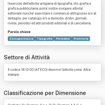
l'esercizio dell'attivita' artigiana di tipografia, lito- grafia e
grafica pubblicitaria; potra' inoltre svolgere attivita'
editoriale nonche' esercitare il commercio all'ingrosso e/o al
dettaglio, per catalogo e/o a domicilio, di libri, giornali,
riviste, periodici ed altri prodotti editoriali e di cancelleria.
Parole chiave
Consapevolezza
Tipografia
Periodico
Preistoria
Rivista
Conoscenza
Scrittura
Condizione umana
Giornale
Pubblicità
Violenza
Carta
Editoria
Settore di Attività
Embrione
Libro
Catalogo
Noia
Negozio
Il codice 18.12.00 (ATECO) descrive l'attività come: Altra
stampa.
Classificazione per Dimensione