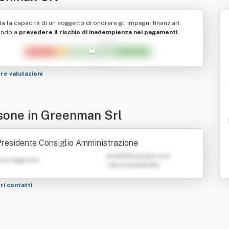
ta la capacità di un soggetto di onorare gli impegni finanziari,
ando a
prevedere il rischio di inadempienza nei pagamenti.
tre valutazioni
sone in Greenman Srl
residente Consiglio Amministrazione
emailATexample.com
e e Cognome
+39 0123456789
tri contatti