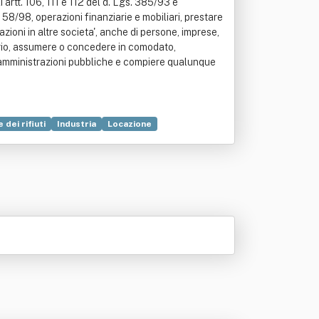
i artt. 106, 111 e 112 del d. Lgs. 385/93 e
 58/98, operazioni finanziarie e mobiliari, prestare
zioni in altre societa', anche di persone, imprese,
roprio, assumere o concedere in comodato,
on amministrazioni pubbliche e compiere qualunque
 dei rifiuti
Industria
Locazione