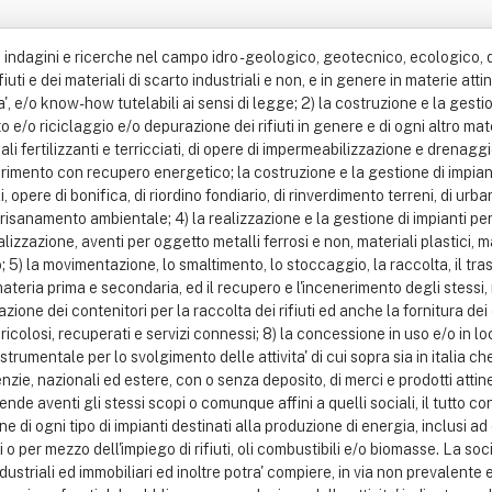
i, indagini e ricerche nel campo idro - geologico, geotecnico, ecologico, 
fiuti e dei materiali di scarto industriali e non, e in genere in materie attin
ita', e/o know-how tutelabili ai sensi di legge; 2) la costruzione e la gesti
o e/o riciclaggio e/o depurazione dei rifiuti in genere e di ogni altro ma
i fertilizzanti e terricciati, di opere di impermeabilizzazione e drenaggi
enerimento con recupero energetico; la costruzione e la gestione di impian
li, opere di bonifica, di riordino fondiario, di rinverdimento terreni, di ur
il risanamento ambientale; 4) la realizzazione e la gestione di impianti p
zazione, aventi per oggetto metalli ferrosi e non, materiali plastici, m
o; 5) la movimentazione, lo smaltimento, lo stoccaggio, la raccolta, il trasp
materia prima e secondaria, ed il recupero e l'incenerimento degli stessi, m
azione dei contenitori per la raccolta dei rifiuti ed anche la fornitura dei c
 pericolosi, recuperati e servizi connessi; 8) la concessione in uso e/o in l
trumentale per lo svolgimento delle attivita' di cui sopra sia in italia che
e, nazionali ed estere, con o senza deposito, di merci e prodotti attinen
ziende aventi gli stessi scopi o comunque affini a quelli sociali, il tutto 
ne di ogni tipo di impianti destinati alla produzione di energia, inclusi ad
ci o per mezzo dell'impiego di rifiuti, oli combustibili e/o biomasse. La so
ndustriali ed immobiliari ed inoltre potra' compiere, in via non prevalen