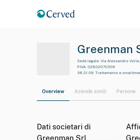
Greenman S
Sede legale:
Via Alessandro Volta
P.IVA:
02802070306
38.21.09
:
Trattamento e smaltimento
Overview
Aziende simili
Persone
Dati societari di
Affi
Greenman Srl
Gre