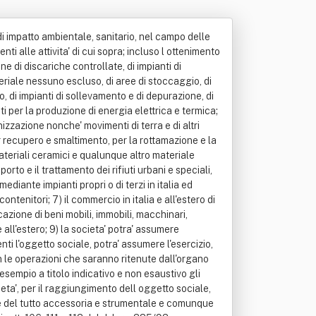
di impatto ambientale, sanitario, nel campo delle
enti alle attivita' di cui sopra; incluso l ottenimento
one di discariche controllate, di impianti di
teriale nessuno escluso, di aree di stoccaggio, di
o, di impianti di sollevamento e di depurazione, di
ti per la produzione di energia elettrica e termica;
banizzazione nonche' movimenti di terra e di altri
er recupero e smaltimento, per la rottamazione e la
ateriali ceramici e qualunque altro materiale
orto e il trattamento dei rifiuti urbani e speciali,
ediante impianti propri o di terzi in italia ed
ontenitori; 7) il commercio in italia e all'estero di
ocazione di beni mobili, immobili, macchinari,
 all'estero; 9) la societa' potra' assumere
ti l'oggetto sociale, potra' assumere l'esercizio,
con le operazioni che saranno ritenute dall'organo
 esempio a titolo indicativo e non esaustivo gli
cieta', per il raggiungimento dell oggetto sociale,
te e del tutto accessoria e strumentale e comunque