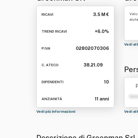
Valu
3.5 M €
RICAVI
aiut
+6.0%
TREND RICAVI
Vedi al
02802070306
P.IVA
38.21.09
C. ATECO
Per
10
DIPENDENTI
P
Nom
11 anni
ANZIANITÁ
Vedi più informazioni
Vedi al
Descrizione di Greenman Srl