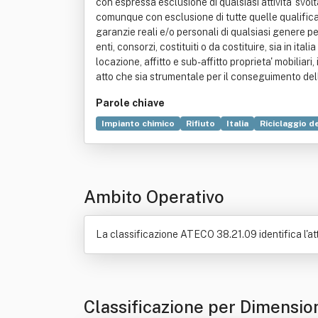
con espressa esclusione di qualsiasi attivita' svolt
comunque con esclusione di tutte quelle qualificabi
garanzie reali e/o personali di qualsiasi genere pe
enti, consorzi, costituiti o da costituire, sia in 
locazione, affitto e sub-affitto proprieta' mobili
atto che sia strumentale per il conseguimento del
Parole chiave
Impianto chimico
Rifiuto
Italia
Riciclaggio dei
Ricerca scientifica
Suolo
Ambito Operativo
La classificazione ATECO 38.21.09 identifica l'attiv
Classificazione per Dimensio