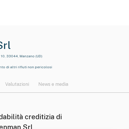
rl
, 10, 33044, Manzano (UD)
 di altri rifiuti non pericolosi
Valutazioni
News e media
dabilità creditizia di
enman Srl