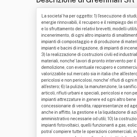
La societa' ha per oggetto: 1) l'esecuzione di stud
energie rinnovabili, il recupero e il reimpiego dei ri
e lo sfruttamento dei relativi brevetti, modelli util
incenerimento, di ogni altro impianto di smaltiment
impianti di compostaggio e di produzione di material
impianti e bacini di irrigazione, di impianti di inc
3) la realizzazione di costruzioni civili ed industria
materiali, nonche' lavori di pronto intervento per 
demolizione, con eventuale recupero e commercializ
valorizzabile sul mercato sia in italia che all'ester
pericolosi e non pericolosi, nonche' rifiuti di ogni 
all'estero; 6) la pulizia, la manutenzione, la sanific
articoli, rifiuti urbani e speciali, pericolosi e non
impianti attrezzature in genere ed ogni altro bene s
concessionarie di vendita, rappresentanze ed agenzi
anche in affitto, la gestione e la liquidazione di a
amministrativo necessarie od utili; 10) la costruzio
impianti fotovoltaici, quelli funzionanti a gas, eoli
potra' compiere tutte le operazioni commerciali, i