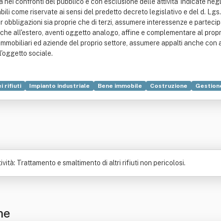
a nei confronti del pubblico e con esclusione delle attivita' indicate negl
li come riservate ai sensi del predetto decreto legislativo e del d. Lgs.
r obbligazioni sia proprie che di terzi, assumere interessenze e partecipa
italia che all'estero, aventi oggetto analogo, affine e complementare al p
ari, immobiliari ed aziende del proprio settore, assumere appalti anche c
l'oggetto sociale.
 rifiuti
Impianto industriale
Bene immobile
Costruzione
Gestione
ità: Trattamento e smaltimento di altri rifiuti non pericolosi.
ne